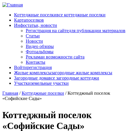
Перейти к основному содержанию
Коттеджные поселки
все коттеджные поселки
Карта
поселков
Инфо
статьи, новости
Регистрация на сайте
для публикации материалов
Статьи
Новости
Видео обзоры
Фотоальбомы
Реклама
и возможности сайта
Контакты
Войти
регистрация
Жилые комплексы
загородные жилые комплексы
Загородные дома
все загородные коттеджи
Участки
земельные участки
Главная
/
Коттеджные поселки
/
Коттеджный поселок
«Софийские Сады»
Коттеджный поселок
«Софийские Сады»