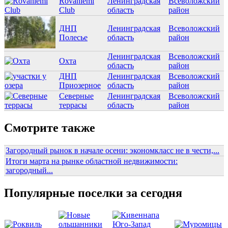
Rovaniemi
Ленинградская
Всеволожский
Club
область
район
ДНП
Ленинградская
Всеволожский
Полесье
область
район
Ленинградская
Всеволожский
Охта
область
район
ДНП
Ленинградская
Всеволожский
Приозерное
область
район
Северные
Ленинградская
Всеволожский
террасы
область
район
Смотрите также
Загородный рынок в начале осени: экономкласс не в чести,...
Итоги марта на рынке областной недвижимости:
загородный...
Популярные поселки за сегодня