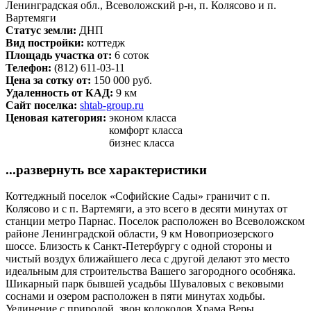
Ленинградская обл., Всеволожский р-н, п. Колясово и п.
Вартемяги
Статус земли:
ДНП
Вид постройки:
коттедж
Площадь участка от:
6 соток
Телефон:
(812) 611-03-11
Цена за сотку от:
150 000 руб.
Удаленность от КАД:
9 км
Сайт поселка:
shtab-group.ru
Ценовая категория:
эконом класса
комфорт класса
бизнес класса
...развернуть все характеристики
Коттеджный поселок «Софийские Сады» граничит с п.
Колясово и с п. Вартемяги, а это всего в десяти минутах от
станции метро Парнас. Поселок расположен во Всеволожском
районе Ленинградской области, 9 км Новоприозерского
шоссе. Близость к Санкт-Петербургу с одной стороны и
чистый воздух ближайшего леса с другой делают это место
идеальным для строительства Вашего загородного особняка.
Шикарный парк бывшей усадьбы Шуваловых с вековыми
соснами и озером расположен в пяти минутах ходьбы.
Уединение с природой, звон колоколов Храма Веры,