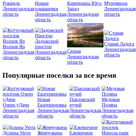
Роквиль
Новые
Кивеннапа Юго-
Муромицы
Ленинградская
ольшаники
Запад
Ленинградская
область
Ленинградская
Ленинградская
область
область
область
Ладожский
Старая Ладога
Волхов Яр
простор
Ленинградская
Сюрья
Ленинградская
Ленинградская
область
Ленинградская
область
область
область
Популярные поселки за все время
Новая
Павловский
Медовая
Озеро уДачи
Екатериновка
ручей
Поляна
Ленинградская
Ленинградская
Ленинградская
Ленинградская
область
область
область
область
Долина Уюта
Жемчужина
Ежевичное