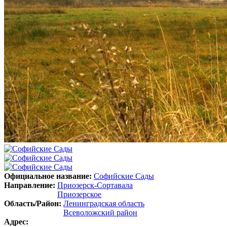
Официальное название:
Софийские Сады
Направление:
Приозерск-Сортавала
Приозерское
Область/Район:
Ленинградская область
Всеволожский район
Адрес: