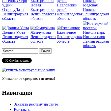
Новая
Павловский
Медовая
Озеро уДачи
Екатериновка
ручей
Поляна
Ленинградская
Ленинградская
Ленинградская
Ленинградская
область
область
область
область
Долина Уюта
Жемчужина
Ежевичное
Ленинградская
Ленинградская
Ленинградская
Иннола парк
область
область
область
Ленинградская
область
Форма поиска
Уникальное средство гигиены!
Навигация
Заказать рекламу на сайте
Контакты