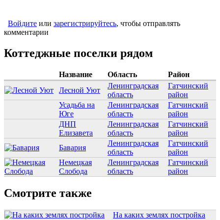
Войдите
или
зарегистрируйтесь
, чтобы отправлять
комментарии
Коттеджные поселки рядом
Название
Область
Район
Ленинградская
Гатчинский
Лесной Уют
область
район
Усадьба на
Ленинградская
Гатчинский
Юге
область
район
ДНП
Ленинградская
Гатчинский
Елизавета
область
район
Ленинградская
Гатчинский
Бавария
область
район
Немецкая
Ленинградская
Гатчинский
Слобода
область
район
Смотрите также
На каких землях постройка