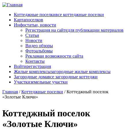
Перейти к основному содержанию
Коттеджные поселки
все коттеджные поселки
Карта
поселков
Инфо
статьи, новости
Регистрация на сайте
для публикации материалов
Статьи
Новости
Видео обзоры
Фотоальбомы
Реклама
и возможности сайта
Контакты
Войти
регистрация
Жилые комплексы
загородные жилые комплексы
Загородные дома
все загородные коттеджи
Участки
земельные участки
Главная
/
Коттеджные поселки
/
Коттеджный поселок
«Золотые Ключи»
Коттеджный поселок
«Золотые Ключи»