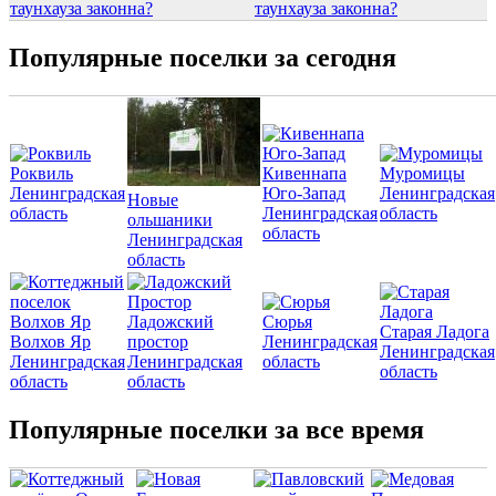
таунхауза законна?
Популярные поселки за сегодня
Роквиль
Кивеннапа
Муромицы
Ленинградская
Юго-Запад
Ленинградская
Новые
область
Ленинградская
область
ольшаники
область
Ленинградская
область
Ладожский
Сюрья
Старая Ладога
Волхов Яр
простор
Ленинградская
Ленинградская
Ленинградская
Ленинградская
область
область
область
область
Популярные поселки за все время