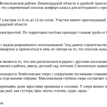
севоложском районе Ленинградской области в удобной транспор
 это современный поселок комфорт-класса для коттеджного стро
97 участков от 6-ти до 12-ти соток. Участки имеют оригинальный
радской области
и электросетей. По территории посёлка проходит газовая труба о
с видом разрешённого использования "под дачное строительство
мещение и прописаться в нём, не смотря на то, что поселок нахо
а
вляется то, что они располагаются рядом с другими поселками 
ого района, школу, детский сад, почтамт, Смоленскую церковь
" находится Лемболовское озеро с открытыми песчаными пляжами
ть отдельными озёрами. Максимальная глубина озера составляет о
евьями, реже зарослями орешника и соснами. У озера можно хор
рыб, как густера, ёрш, окунь, плотва, судак, щука.
ии