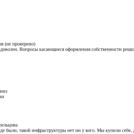
в (не проверено)
ся доволен. Вопросы касающиеся оформления собственности реш
вниз
ии
рельцова
де были, такой инфраструктуры нет ни у кого. Мы купили себе, д