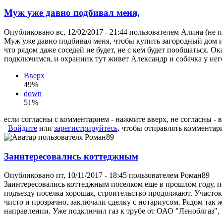
Муж уже давно подбивал меня,
Опубликовано вс, 12/02/2017 - 21:44 пользователем
Алина (не 
Муж уже давно подбивал меня, чтобы купить загородный дом и п
что рядом даже соседей не будет, не с кем будет пообщаться. О
подключимся, и охранник тут живет Александр и собачка у него
Вверх
49%
down
51%
если согласны с комментарием - нажмите вверх, не согласны - 
Войдите
или
зарегистрируйтесь
, чтобы отправлять комментар
Заинтересовались коттеджным
Опубликовано пт, 10/11/2017 - 18:45 пользователем
Роман89
Заинтересовались коттеджным поселком еще в прошлом году, по
подъезду поселка хорошая, строительство продолжают. Участок 
чисто и прозрачно, заключали сделку с нотариусом. Рядом так 
направлении. Уже подключил газ к трубе от ОАО "Леноблгаз", к