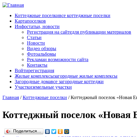
Перейти к основному содержанию
Коттеджные поселки
все коттеджные поселки
Карта
поселков
Инфо
статьи, новости
Регистрация на сайте
для публикации материалов
Статьи
Новости
Видео обзоры
Фотоальбомы
Реклама
и возможности сайта
Контакты
Войти
регистрация
Жилые комплексы
загородные жилые комплексы
Загородные дома
все загородные коттеджи
Участки
земельные участки
Главная
/
Коттеджные поселки
/
Коттеджный поселок «Новая Е
Коттеджный поселок «Новая 
Поделиться…