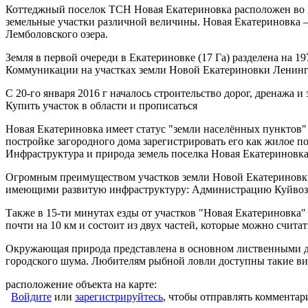
Коттеджный поселок ТСН Новая Екатериновка расположен во В
земельные участки различной величины. Новая Екатериновка –
Лемболовского озера.
Земля в первой очереди в Екатериновке (17 Га) разделена на 1
Коммуникации на участках земли Новой Екатериновки Ленинг
С 20-го января 2016 г началось строительство дорог, дренажа 
Купить участок в области и прописаться
Новая Екатериновка имеет статус "земли населённых пунктов" 
постройке загородного дома зарегистрировать его как жилое по
Инфраструктура и природа земель поселка Новая Екатериновк
Огромным преимуществом участков земли Новой Екатериновки я
имеющими развитую инфраструктуру: Администрацию Куйвозовск
Также в 15-ти минутах езды от участков "Новая Екатериновка
почти на 10 км и состоит из двух частей, которые можно счита
Окружающая природа представлена в основном лиственными дер
городского шума. Любителям рыбной ловли доступны такие виды 
расположение объекта на карте:
Войдите
или
зарегистрируйтесь
, чтобы отправлять комментар