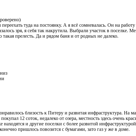
проверено)
ереехать туда на постоянку. А я всё сомневалась. Он на работу у
казалось зря, я себя так накрутила. Выбрали участок в поселке. 
 такая прелесть. Да и рядом баня и от родных не далеко.
вниз
ии
нравилось близость к Питеру и развитая инфраструктура. На маш
покупал 12 соток, недалеко от озера, местность здесь очень кра
же находятся и другие поселки с более развитой инфраструктуро
онечно пришлось повозится с бумагами, зато газ у же в доме.