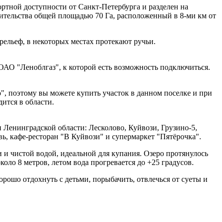
тной доступности от Санкт-Петербурга и разделен на
ительства общей площадью 70 Га, расположенный в 8-ми км от
 рельеф, в некоторых местах протекают ручьи.
т ОАО "Леноблгаз", к которой есть возможность подключиться.
", поэтому вы можете купить участок в данном поселке и при
дится в области.
Ленинградской области: Лесколово, Куйвози, Грузино-5,
, кафе-ресторан "В Куйвози" и супермаркет "Пятёрочка".
 и чистой водой, идеальной для купания. Озеро протянулось
коло 8 метров, летом вода прогревается до +25 градусов.
ошо отдохнуть с детьми, порыбачить, отвлечься от суеты и