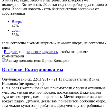
5 минутах езды, озеро и электричество которое уже
подведено. Хотим взять 23 сотки под постройку двухэтажного
дома. Хорошая новость - есть беспроцентная рассрочка от
собственника
Вверх
47%
down
53%
если согласны с комментарием - нажмите вверх, не согласны -
вниз
Войдите
или
зарегистрируйтесь
, чтобы отправлять
комментарии
В п.Новая Екатериновка мы
Опубликовано ср, 22/11/2017 - 21:13 пользователем
Ирина
Кольцова (не проверено)
В п.Новая Екатериновка мы присмотрели с мужем отличный
участок, узнали все про поселок досконально. Даже ездили
туда все смотреть, нам понравилось. Место хорошее да и все
вокруг рядом. Думаем, детям там понравится, особенно озеро,
там можно купаться и рыбачить. Документы у застройщика в