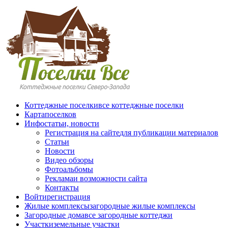
Перейти к основному содержанию
Коттеджные поселки
все коттеджные поселки
Карта
поселков
Инфо
статьи, новости
Регистрация на сайте
для публикации материалов
Статьи
Новости
Видео обзоры
Фотоальбомы
Реклама
и возможности сайта
Контакты
Войти
регистрация
Жилые комплексы
загородные жилые комплексы
Загородные дома
все загородные коттеджи
Участки
земельные участки