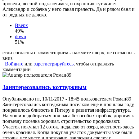
провели, весной подключимся, и охранник тут живет
Александр и собачка у него такая прелесть. Да и рядом баня и
от родных не далеко.
Вверх
49%
down
51%
если согласны с комментарием - нажмите вверх, не согласны -
вниз
Войдите
или
зарегистрируйтесь
, чтобы отправлять
комментарии
Заинтересовались коттеджным
Опубликовано пт, 10/11/2017 - 18:45 пользователем
Роман89
Заинтересовались коттеджным поселком еще в прошлом году,
понравилось близость к Питеру и развитая инфраструктура.
На машине добираться пол часа без особых пробок, дорогая к
подъезду поселка хорошая, строительство продолжают.
Участок покупал 12 соток, недалеко от озера, местность здесь
очень красивая. Когда покупал участок документы уже были
готовы, все чисто и прозрачно, заключали сделку с