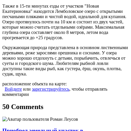
Также в 15-ти минутах езды от участков "Новая
Екатериновка" находится Лемболовское озеро с открытыми
песчаными пляжами и чистой водой, идеальной для купания.
Озеро протянулось почти на 10 км и состоит из двух частей,
которые можно считать отдельными озёрами. Максимальная
глубина озера составляет около 8 метров, летом вода
прогревается до +25 градусов.
Окружающая природа представлена в основном лиственными
деревьями, реже зарослями орешника и соснами. У озера
можно хорошо отдохнуть с детьми, порыбачить, отвлечься от
суеты и городского шума. Любителям рыбной ловли
доступны такие виды рыб, как густера, ёрш, окунь, плотва,
судак, щука.
расположение объекта на карте:
Войдите
или
зарегистрируйтесь
, чтобы отправлять
комментарии
50 Comments
Приобрел земельный участок в