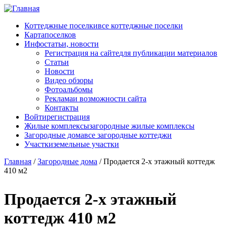
Перейти к основному содержанию
Коттеджные поселки
все коттеджные поселки
Карта
поселков
Инфо
статьи, новости
Регистрация на сайте
для публикации материалов
Статьи
Новости
Видео обзоры
Фотоальбомы
Реклама
и возможности сайта
Контакты
Войти
регистрация
Жилые комплексы
загородные жилые комплексы
Загородные дома
все загородные коттеджи
Участки
земельные участки
Главная
/
Загородные дома
/
Продается 2-х этажный коттедж
410 м2
Продается 2-х этажный
коттедж 410 м2