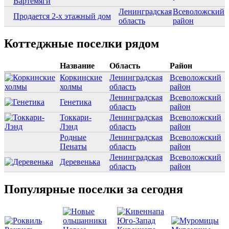
Вартемяги
Ленинградская
Всеволожский
Продается 2-х этажный дом
область
район
Коттеджные поселки рядом
Название
Область
Район
Коркинские
Ленинградская
Всеволожский
холмы
область
район
Ленинградская
Всеволожский
Генетика
область
район
Токкари-
Ленинградская
Всеволожский
Лэнд
область
район
Родные
Ленинградская
Всеволожский
Пенаты
область
район
Ленинградская
Всеволожский
Деревенька
область
район
Популярные поселки за сегодня