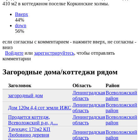
410 м2 в коттеджном поселке Коркинские холмы.
Вверх
44%
down
56%
если согласны с комментарием - нажмите вверх, не согласны -
вниз
Войдите
или
зарегистрируйтесь
, чтобы отправлять
комментарии
Загородные дома/коттеджи рядом
Заголовок
Область
Район
Ленинградская
Всеволожский
загородный дом
область
район
Ленинградская
Всеволожский
Дом 120м 4,4 сот земли ИЖС
область
район
Продается коттедж,
Ленинградская
Всеволожский
Всеволожский р-н, д....
область
район
Таунхаус 171м2 КП
Ленинградская
Всеволожский
Любовино деревня
область
район