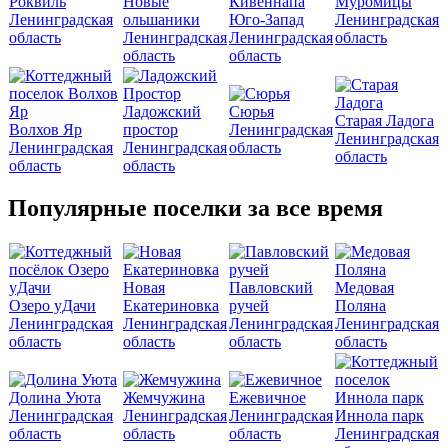
Роквиль
Новые
Кивеннапа
Муромицы
Ленинградская
ольшаники
Юго-Запад
Ленинградская
область
Ленинградская
Ленинградская
область
область
область
Ладожский
Сюрья
Старая Ладога
Волхов Яр
простор
Ленинградская
Ленинградская
Ленинградская
Ленинградская
область
область
область
область
Популярные поселки за все время
Новая
Павловский
Медовая
Озеро уДачи
Екатериновка
ручей
Поляна
Ленинградская
Ленинградская
Ленинградская
Ленинградская
область
область
область
область
Долина Уюта
Жемчужина
Ежевичное
Ленинградская
Ленинградская
Ленинградская
Иннола парк
область
область
область
Ленинградская