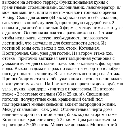
выходом на летнюю террасу. Функциональная кухня с
гранитными столешницами, холодильник, льдогенератор, п/
моечная машина, плита и вытяжной зонт топового бренда
Viking. Сьют для хозяев (44 кв. м) включает в себя спальню,
сан. узел с ванной, душевой, просторную гардеробную. 2
спальни для детей правильной формы, между ними - сан. узел
с джакузи. Основная жилая зона расположена на 1 этаже
чтобы исключить частую необходимость пользоваться
лестницей, что актуально для безопасности детей. Из
гостиной зоны есть выход в хоз. отсек. Котельная.
Постирочная. Сан. узел для гостей. На втором этаже хоз.
отсека - приточно-вытяжная вентиляционная установка с
увлажнителем для создания идеального климата, фильтр для
воды. Выход из дома в гараж позволяет комфортно в любую
погоду попасть в машину. В гараже есть лестница на 2 этаж.
При необходимости тех. обслуживания персонал не попадает
в жилую зону хозяев. На 1 этаже пол паркетная доска дуб, сан.
узлы, кухня, коридоры - плитка с подогревом. На втором
этаже - 2 гостевые спальни (35 и 25 кв. м). Скошенные
потолки, полукруглые окна, крашенный белый пол
подчеркивают милый сельский акцент загородной жизни.
Между спальнями - сан. узел. Отличительная черта дома -
наличие второй гостиной зоны (55 кв. м.) на втором этаже.
Комната для хранения вещей 22 кв. м. Дом расположен на
территории 20,65 соток. Мощеные дорожки. Многолетний