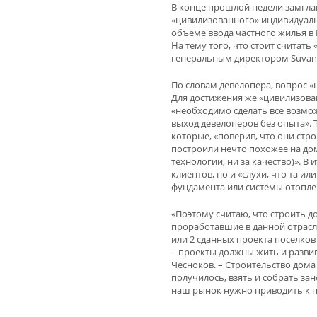
В конце прошлой недели замгла
«цивилизованного» индивидуал
объеме ввода частного жилья в 
На тему того, что стоит считат
генеральным директором Suvant
По словам девелопера, вопрос «
Для достижения же «цивилизова
«необходимо сделать все возмож
выход девелоперов без опыта». 
которые, «поверив, что они стр
построили нечто похожее на дом 
технологии, ни за качество)». В
клиентов, но и «слухи, что та и
фундамента или системы отоплен
«Поэтому считаю, что строить д
проработавшие в данной отрасл
или 2 сданных проекта поселков
– проекты должны жить и развив
Чесноков. – Строительство дома 
получилось, взять и собрать зан
наш рынок нужно приводить к по