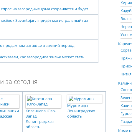
Кирил
 спрос на загородные дома сохраняется и будет...
Кадуй
Волог
посёлок Suvantojarvi придёт магистральный газ
Череп
Устюж
Карелия
 о продажном затишье в зимний период
Сорта
ассказали, как загородное жилье может стать...
Пряжи
Прион
Питкя
и за сегодня
Калинин
Советс
Зелен
Калин
Муромицы
ольшаники
Кивеннапа Юго-
Ленинградская
Гурье
адская
Запад
область
Гвард
Ленинградская
область
Коми р