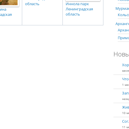
область
Иннола парк
Мурман
Ленинградская
ина
область
адская
Кольс
Арханге
Арханг
Примо
Новы
Хор
меся
Что
1 ме
Зап
наза
Жив
10 м
Сог
11 м