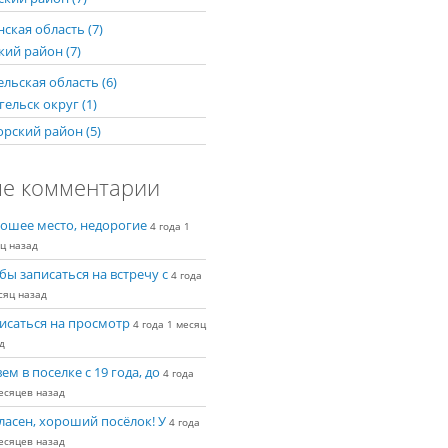
ская область (7)
кий район (7)
льская область (6)
ельск округ (1)
рский район (5)
е комментарии
ошее место, недорогие
4 года 1
ц назад
бы записаться на встречу с
4 года
сяц назад
исаться на просмотр
4 года 1 месяц
д
ем в поселке с 19 года, до
4 года
есяцев назад
ласен, хороший посёлок! У
4 года
есяцев назад