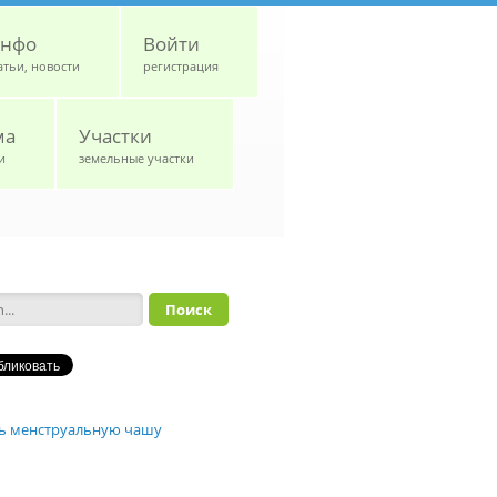
нфо
Войти
атьи, новости
регистрация
ма
Участки
и
земельные участки
а поиска