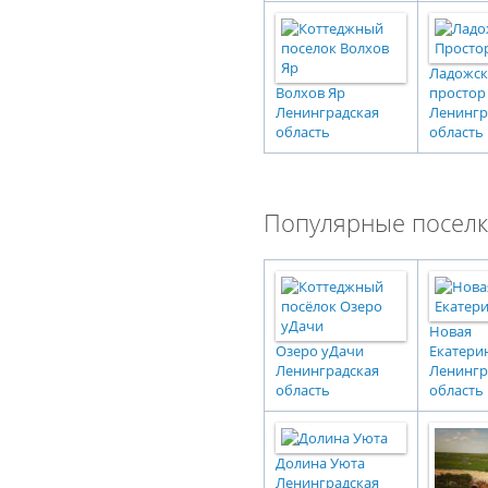
Ладожс
Волхов Яр
простор
Ленинградская
Ленингр
область
область
Популярные поселк
Новая
Озеро уДачи
Екатери
Ленинградская
Ленингр
область
область
Долина Уюта
Ленинградская