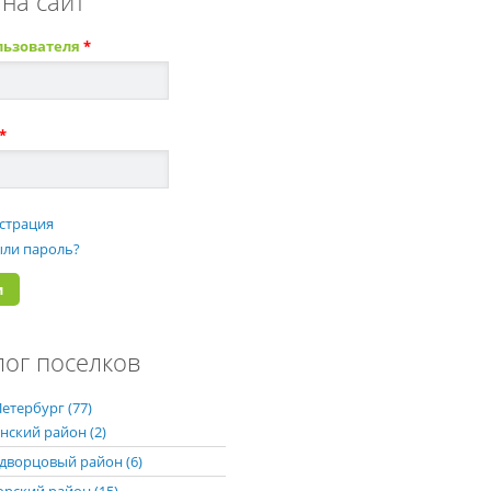
 на сайт
льзователя
*
*
страция
ли пароль?
лог поселков
етербург (77)
нский район (2)
дворцовый район (6)