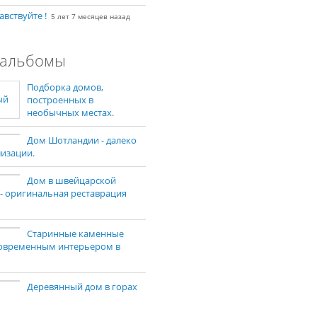
авствуйте !
5 лет 7 месяцев назад
альбомы
Подборка домов,
построенных в
необычных местах.
Дом Шотландии - далеко
лизации.
Дом в швейцарской
 - оригинальная реставрация
Старинные каменные
современным интерьером в
Деревянный дом в горах