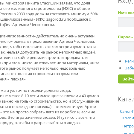
Вход
вы Минстроя Никита Стасишин заявил, что доля
ьного жилищного строительства (ИЖС) в общем
Имя по
России в 2030 году должна составлять минимум 50%.
ь «цивилизованным» ИЖС, zagorod.ru пообщался с
ojärvi Артемом Чесноковым.
цивилизованности» действительно очень актуален.
Пароль
нного» рынка, в представлении Артема Чеснокова,
ное, чтобы исключить как самострои домов, так и
Так, нельзя допускать на рынок непонятных людей,
оители, на хайпе решили строить и продавать и
Реги
(при этом никто не отвечает ни за материалы, ни за
Забы
 итоге рынок получает не только недовольных
ли иная технология строительства дома или
ия – плохая».
ома и уж точно поселки должны люди,
и не менее 8-10 лет и имеющие за плечами 40 домов
Ката
 (важно не только строительство, но и обслуживание
аться после сдачи поселка), – комментирует Артем
Санкт-П
– это не просто собрать лего из коробки и, если не
ово. Это игра жизнями людей. И тут я согласен, что
Колпи
рядку, хотя бы в разрезе заботы о людях».
Петро