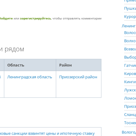
Примо
Пушки
Курор
Войдите
или
зарегистрируйтесь
, чтобы отправлять комментарии
Ленингр
Волос
Волхо
и рядом
Всево
Выбор
Область
Район
Гатчи
Киров
i
Ленинградская область
Приозерский район
Кинги
Лужск
Ломон
Приоз
Сланц
Тосне
Вологод
новые санкции взвинтят цены и ипотечную ставку