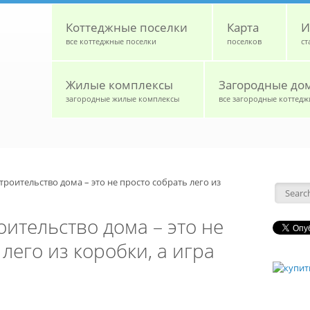
Коттеджные поселки
Карта
И
все коттеджные поселки
поселков
ст
Жилые комплексы
Загородные до
загородные жилые комплексы
все загородные коттедж
троительство дома – это не просто собрать лего из
Форм
оительство дома – это не
лего из коробки, а игра
й