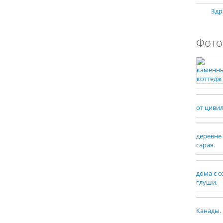
Здр
Фото
от циви
деревне
сарая.
дома с 
глуши.
Канады.