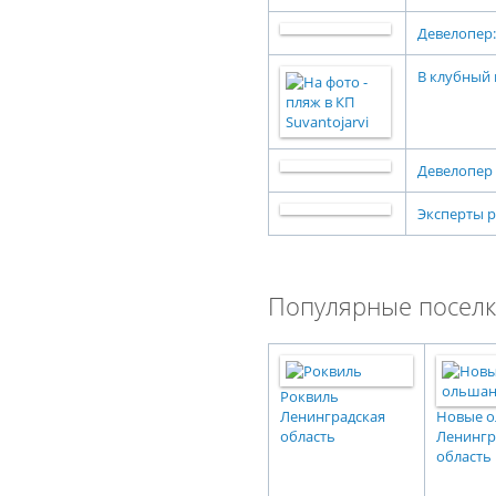
Девелопер:
В клубный 
Девелопер
Эксперты р
Популярные поселк
Роквиль
Ленинградская
Новые 
область
Ленингр
область