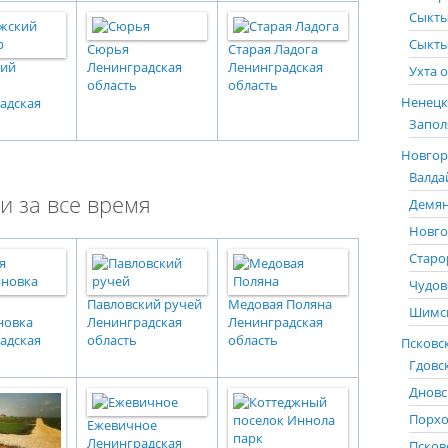
Сыкты
Сыкты
Сюрья
Старая Ладога
кий
Ленинградская
Ленинградская
Ухта о
область
область
Ненецк
адская
Запол
Новгоро
Валда
и за все время
Демян
Новго
Старо
Чудов
Павловский ручей
Медовая Поляна
Шимск
новка
Ленинградская
Ленинградская
адская
область
область
Псковск
Гдовс
Дновс
Порхо
Ежевичное
Ленинградская
Псков