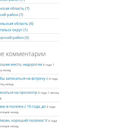
ская область (7)
кий район (7)
льская область (6)
ельск округ (1)
рский район (5)
е комментарии
ошее место, недорогие
4 года 1
ц назад
бы записаться на встречу с
4 года
сяц назад
исаться на просмотр
4 года 1 месяц
д
ем в поселке с 19 года, до
4 года
есяцев назад
ласен, хороший посёлок! У
4 года
есяцев назад