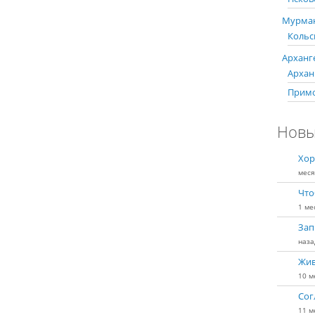
Мурман
Кольс
Арханге
Арханг
Примо
Новы
Хор
меся
Что
1 ме
Зап
наза
Жив
10 м
Сог
11 м