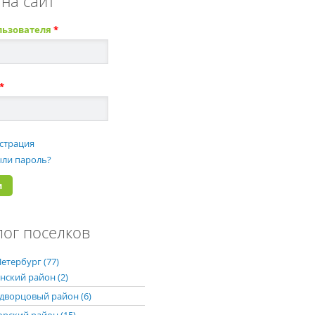
 на сайт
льзователя
*
*
страция
ли пароль?
лог поселков
етербург (77)
нский район (2)
дворцовый район (6)