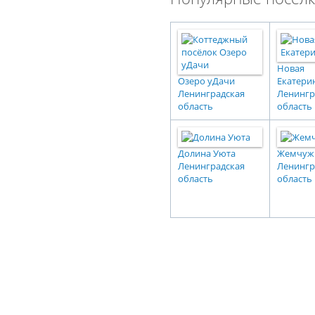
Новая
Озеро уДачи
Екатери
Ленинградская
Ленингр
область
область
Долина Уюта
Жемчуж
Ленинградская
Ленингр
область
область