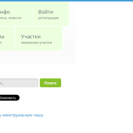
нфо
Войти
атьи, новости
регистрация
ма
Участки
и
земельные участки
а поиска