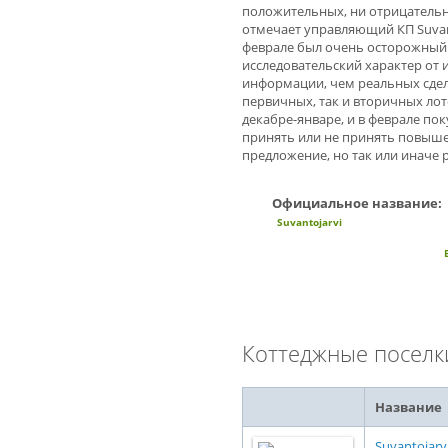
положительных, ни отрицательны
отмечает управляющий КП Suvant
феврале был очень осторожный 
исследовательский характер от 
информации, чем реальных сдел
первичных, так и вторичных лот
декабре-январе, и в феврале пок
принять или не принять повыше
предложение, но так или иначе р
Официальное название:
Suvantojarvi
Коттеджные поселк
Название
Suvantojarv