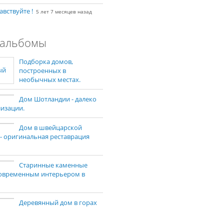
авствуйте !
5 лет 7 месяцев назад
альбомы
Подборка домов,
построенных в
необычных местах.
Дом Шотландии - далеко
лизации.
Дом в швейцарской
 - оригинальная реставрация
Старинные каменные
современным интерьером в
Деревянный дом в горах