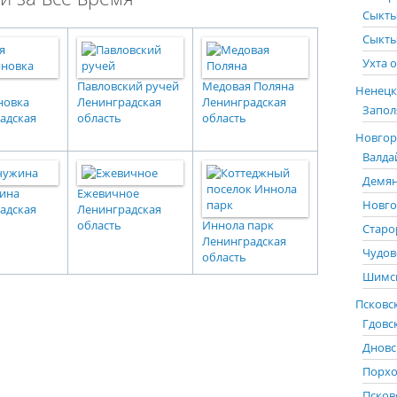
Сыкты
Сыкты
Ухта о
Павловский ручей
Медовая Поляна
Ненецк
новка
Ленинградская
Ленинградская
Запол
адская
область
область
Новгоро
Валда
Демян
ина
Ежевичное
Новго
адская
Ленинградская
область
Иннола парк
Старо
Ленинградская
Чудов
область
Шимск
Псковск
Гдовс
Дновс
Порхо
Псков