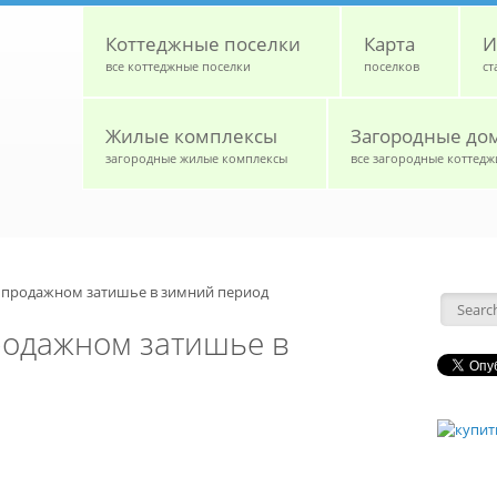
Коттеджные поселки
Карта
И
все коттеджные поселки
поселков
ст
Жилые комплексы
Загородные до
загородные жилые комплексы
все загородные коттедж
 продажном затишье в зимний период
Форм
родажном затишье в