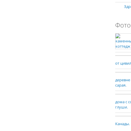
Здр
Фото
от циви
деревне
сарая.
дома с 
глуши.
Канады.