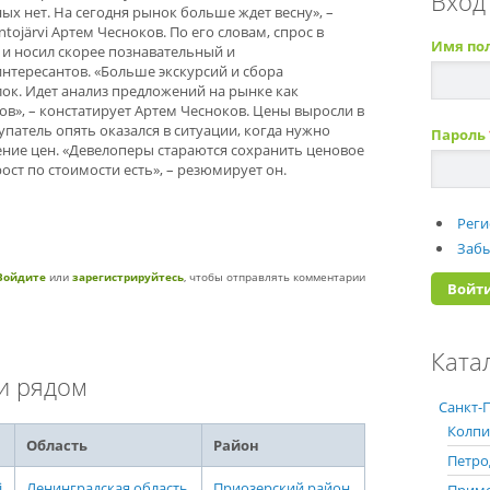
Вход
х нет. На сегодня рынок больше ждет весну», –
ojärvi Артем Чесноков. По его словам, спрос в
Имя по
и носил скорее познавательный и
интересантов. «Больше экскурсий и сбора
ок. Идет анализ предложений на рынке как
ов», – констатирует Артем Чесноков. Цены выросли в
упатель опять оказался в ситуации, когда нужно
Пароль
ние цен. «Девелоперы стараются сохранить ценовое
ост по стоимости есть», – резюмирует он.
Реги
Забы
Войдите
или
зарегистрируйтесь
, чтобы отправлять комментарии
Ката
и рядом
Санкт-П
Колпи
Область
Район
Петро
i
Ленинградская область
Приозерский район