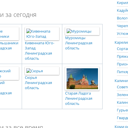
Кирил
Кадуй
и за сегодня
Волог
Череп
Устюж
Муромицы
Карелия
ольшаники
Кивеннапа Юго-
Ленинградская
адская
Запад
область
Сорта
Ленинградская
Пряжи
область
Прион
Питкя
Сюрья
Калинин
кий
Ленинградская
Советс
область
адская
Старая Ладога
Зелен
Ленинградская
Калин
область
Гурье
Гвард
и за все время
Коми р