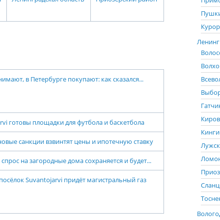
Примо
Пушки
Курор
Ленингр
Волос
Волхо
Всево
нимают, в Петербурге покупают: как сказался...
Выбор
Гатчи
Киров
arvi готовы площадки для футбола и баскетбола
Кинги
новые санкции взвинтят цены и ипотечную ставку
Лужск
Ломон
 спрос на загородные дома сохраняется и будет...
Приоз
посёлок Suvantojarvi придёт магистральный газ
Сланц
Тосне
Вологод