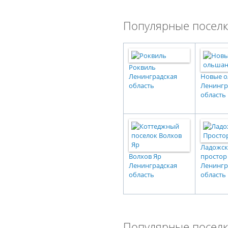
Популярные поселк
Роквиль
Ленинградская
Новые 
область
Ленингр
область
Ладожс
Волхов Яр
простор
Ленинградская
Ленингр
область
область
Популярные поселк