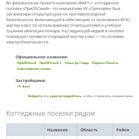
Во флагманском проекте компании «ФАКТ.» - коттеджном
поселке «ПриЛЕСный» - по инициативе УК «Гринлайн» был
организован открытый урок по противопожарной
безопасности, включающий в себя лекцию от полковника МЧС,
мастер-класс по использованию огнетушителей и учебное
тушение имитации пожара. На следующей неделе в поселке
планируют провести очередной мастер-класс — по основам
электробезопасности.
Официальное название:
ПриЛЕСный
ПриЛЕСный 2
Тишь да Гладь
Родные Пенаты
Кавголовские холмы
Застройщики:
ГК Факт
Войдите
или
зарегистрируйтесь
, чтобы отправлять комментарии
Коттеджные поселки рядом
Название
Область
Район