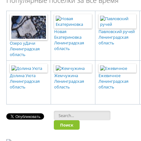
Популярные поселки за все время
Новая
Павловский ручей
Екатериновка
Ленинградская
Ленинградская
область
Озеро уДачи
область
Ленинградская
область
Долина Уюта
Жемчужина
Ежевичное
Ленинградская
Ленинградская
Ленинградская
область
область
область
Форма поиска