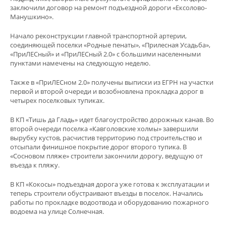
заключили договор на ремонт подъездной дороги «Ексолово-
Манушкино».
Начало реконструкции главной транспортной артерии,
соединяющей поселки «Родные пенаты», «Прилесная Усадьба»,
«ПриЛЕСный» и «ПриЛЕСный 2.0» с большими населенными
пунктами намечены на следующую неделю.
Также в «ПриЛЕСном 2.0» получены выписки из ЕГРН на участки
первой и второй очереди и возобновлена прокладка дорог в
четырех поселковых тупиках.
В КП «Тишь да Гладь» идет благоустройство дорожных канав. Во
второй очереди поселка «Кавголовские холмы» завершили
вырубку кустов, расчистив территорию под строительство и
отсыпали финишное покрытие дорог второго тупика. В
«Сосновом пляже» строители закончили дорогу, ведущую от
въезда к пляжу.
В КП «Кокосы» подъездная дорога уже готова к эксплуатации и
теперь строители обустраивают въезды в поселок. Начались
работы по прокладке водоотвода и оборудованию пожарного
водоема на улице Солнечная.