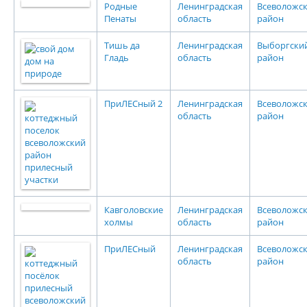
Родные
Ленинградская
Всеволожс
Пенаты
область
район
Тишь да
Ленинградская
Выборгски
Гладь
область
район
ПриЛЕСный 2
Ленинградская
Всеволожс
область
район
Кавголовские
Ленинградская
Всеволожс
холмы
область
район
ПриЛЕСный
Ленинградская
Всеволожс
область
район