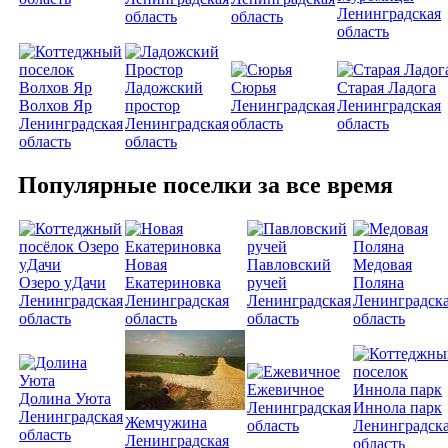
Ленинградская
область
область
область
Ладожский
Сюрья
Старая Ладога
Волхов Яр
простор
Ленинградская
Ленинградская
Ленинградская
Ленинградская
область
область
область
область
Популярные поселки за все время
Новая
Павловский
Медовая
Озеро уДачи
Екатериновка
ручей
Поляна
Ленинградская
Ленинградская
Ленинградская
Ленинградск
область
область
область
область
Ежевичное
Долина Уюта
Ленинградская
Иннола парк
Ленинградская
Жемчужина
область
Ленинградск
область
Ленинградская
область