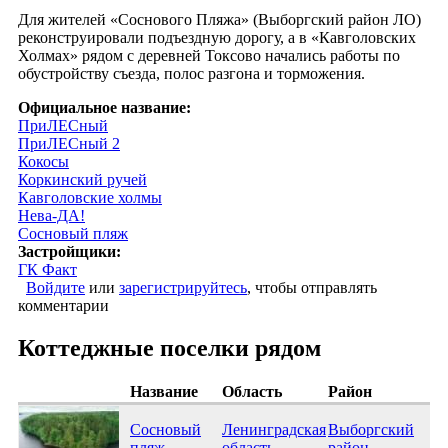
Для жителей «Соснового Пляжа» (Выборгский район ЛО)
реконструировали подъездную дорогу, а в «Кавголовских
Холмах» рядом с деревней Токсово начались работы по
обустройству съезда, полос разгона и торможения.
Официальное название:
ПриЛЕСный
ПриЛЕСный 2
Кокосы
Коркинский ручей
Кавголовские холмы
Нева-ДА!
Сосновый пляж
Застройщики:
ГК Факт
Войдите
или
зарегистрируйтесь
, чтобы отправлять
комментарии
Коттеджные поселки рядом
Название
Область
Район
Сосновый
Ленинградская
Выборгский
пляж
область
район