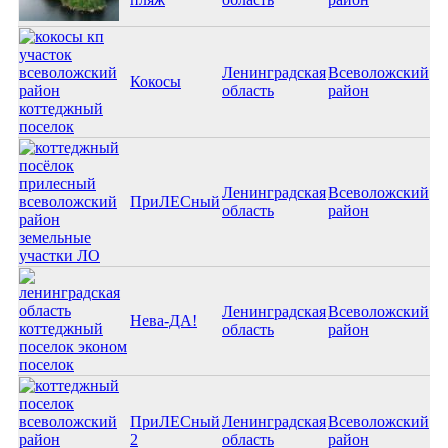
Ленинградская
Всеволожский
Кокосы
область
район
Ленинградская
Всеволожский
ПриЛЕСный
область
район
Ленинградская
Всеволожский
Нева-ДА!
область
район
ПриЛЕСный
Ленинградская
Всеволожский
2
область
район