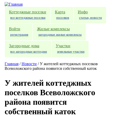
Перейти к основному содержанию
Коттеджные поселки
Карта
Инфо
все коттеджные поселки
поселков
статьи, новости
Войти
Жилые комплексы
регистрация
загородные жилые комплексы
Загородные дома
Участки
все загородные коттеджи
земельные участки
Главная
/
Новости
/
У жителей коттеджных поселков
Всеволожского района появится собственный каток
У жителей коттеджных
поселков Всеволожского
района появится
собственный каток