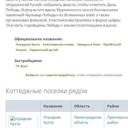
«Коркинский Ручей» собрались вместе, чтобы отметить День
Победы. В результате вдоль Мурманского шоссе был высажен
памятный «Бульвар Победы» из 30 именных елей, а также
организован флэшмоб. Участники выстроились в форме цифры
74 в честь годовщины Победы с алыми полотнищами в руках.
Официальное название:
Отрадная Бухта
Кавголовские холмы
Заводные Ёлки
ПриЛЕСный
Кокосы
Коркинский ручей
Застройщики:
ГК Факт
Войдите
или
зарегистрируйтесь
, чтобы отправлять комментарии
Коттеджные поселки рядом
Название
Область
Район
Отрадная
Ленинградская
Приозерск
Бухта
область
район