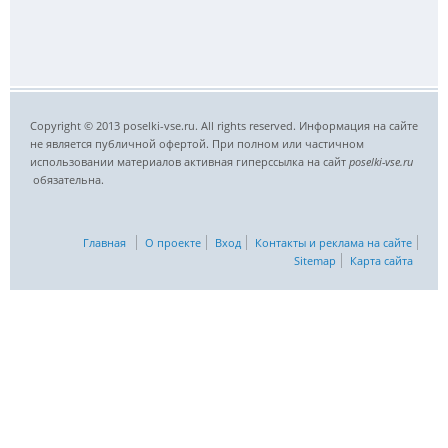
Copyright © 2013 poselki-vse.ru. All rights reserved. Информация на сайте
не является публичной офертой. При полном или частичном
использовании материалов активная гиперссылка на сайт
poselki-vse.ru​
обязательна.
Главная
О проекте
Вход
Контакты и реклама на сайте
Sitemap
Карта сайта