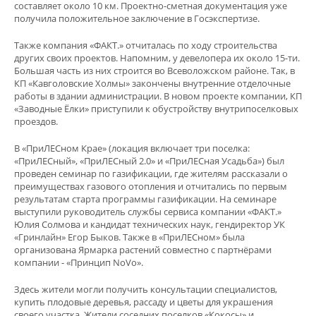
составляет около 10 км. Проектно-сметная документация уже
получила положительное заключение в Госэкспертизе.
Также компания «ФАКТ.» отчиталась по ходу строительства
других своих проектов. Напомним, у девелопера их около 15-ти.
Большая часть из них строится во Всеволожском районе. Так, в
КП «Кавголовские Холмы» закончены внутренние отделочные
работы в здании администрации. В новом проекте компании, КП
«Заводные Ёлки» приступили к обустройству внутрипоселковых
проездов.
В «ПриЛЕСном Крае» (локация включает три поселка:
«ПриЛЕСный», «ПриЛЕСный 2.0» и «ПриЛЕСная Усадьба») был
проведен семинар по газификации, где жителям рассказали о
преимуществах газового отопления и отчитались по первым
результатам старта программы газификации. На семинаре
выступили руководитель службы сервиса компании «ФАКТ.»
Юлия Солмова и кандидат технических наук, гендиректор УК
«Гринлайн» Егор Быков. Также в «ПриЛЕСном» была
организована Ярмарка растений совместно с партнёрами
компании - «Принцип NoVo».
Здесь жители могли получить консультации специалистов,
купить плодовые деревья, рассаду и цветы для украшения
своего участка. Жители соседних поселков «Кокосы» и