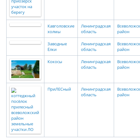
Кавголовские
Ленинградская
Всеволожс
холмы
область
район
Заводные
Ленинградская
Всеволожс
Ёлки
область
район
Кокосы
Ленинградская
Всеволожс
область
район
ПриЛЕСный
Ленинградская
Всеволожс
область
район