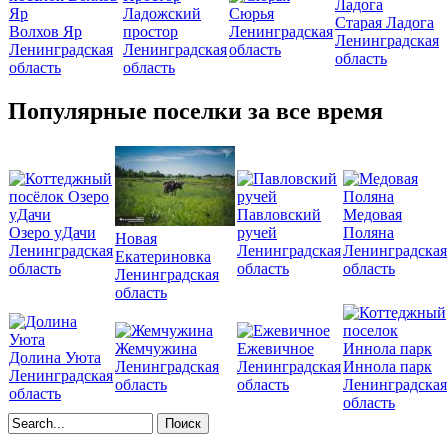
Ладожский
Сюрья
Старая Ладога
Волхов Яр
простор
Ленинградская
Ленинградская
Ленинградская
Ленинградская
область
область
область
область
Популярные поселки за все время
Павловский
Медовая
Озеро уДачи
ручей
Поляна
Новая
Ленинградская
Ленинградская
Ленинградская
Екатериновка
область
область
область
Ленинградская
область
Жемчужина
Ежевичное
Долина Уюта
Ленинградская
Ленинградская
Иннола парк
Ленинградская
область
область
Ленинградская
область
область
Форма поиска