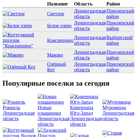
Название
Область
Район
Ленинградская
Приозерский
Светлое
область
район
Ленинградская
Приозерский
Белое озеро
область
район
Ленинградская
Выборгский
Красницино
область
район
Ленинградская
Приозерский
Маково
область
район
Озёрный
Ленинградская
Приозерский
Кот
область
район
Популярные поселки за сегодня
Роквиль
Новые
Кивеннапа
Муромицы
Ленинградская
ольшаники
Юго-Запад
Ленинградская
область
Ленинградская
Ленинградская
область
область
область