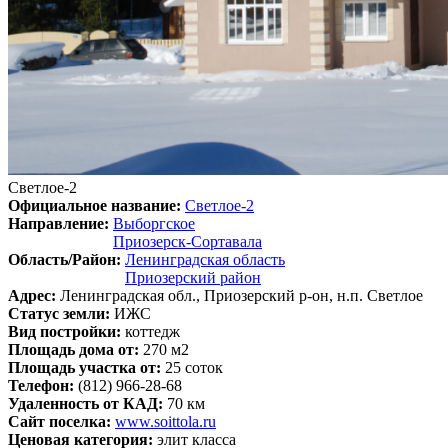
Светлое-2
Официальное название:
Светлое-2
Направление:
Выборгское
Приозерск-Сортавала
Область/Район:
Ленинградская область
Приозерский район
Адрес:
Ленинградская обл., Приозерский р-он, н.п. Светлое
Статус земли:
ИЖС
Вид постройки:
коттедж
Площадь дома от:
270 м2
Площадь участка от:
25 соток
Телефон:
(812) 966-28-68
Удаленность от КАД:
70 км
Сайт поселка:
www.soittola.ru
Ценовая категория:
элит класса