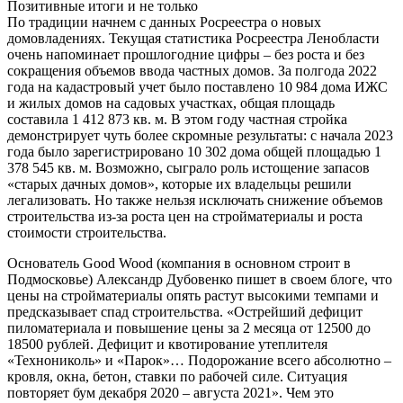
Позитивные итоги и не только
По традиции начнем с данных Росреестра о новых
домовладениях. Текущая статистика Росреестра Ленобласти
очень напоминает прошлогодние цифры – без роста и без
сокращения объемов ввода частных домов. За полгода 2022
года на кадастровый учет было поставлено 10 984 дома ИЖС
и жилых домов на садовых участках, общая площадь
составила 1 412 873 кв. м. В этом году частная стройка
демонстрирует чуть более скромные результаты: с начала 2023
года было зарегистрировано 10 302 дома общей площадью 1
378 545 кв. м. Возможно, сыграло роль истощение запасов
«старых дачных домов», которые их владельцы решили
легализовать. Но также нельзя исключать снижение объемов
строительства из-за роста цен на стройматериалы и роста
стоимости строительства.
Основатель Good Wood (компания в основном строит в
Подмосковье) Александр Дубовенко пишет в своем блоге, что
цены на стройматериалы опять растут высокими темпами и
предсказывает спад строительства. «Острейший дефицит
пиломатериала и повышение цены за 2 месяца от 12500 до
18500 рублей. Дефицит и квотирование утеплителя
«Технониколь» и «Парок»… Подорожание всего абсолютно –
кровля, окна, бетон, ставки по рабочей силе. Ситуация
повторяет бум декабря 2020 – августа 2021». Чем это