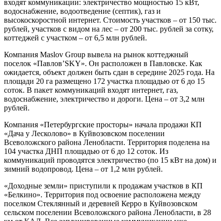
входят коммуникации: электричество мощностью 15 кВт,
водоснабжение, водоотведение (септик), газ и
высокоскоростной интернет. Стоимость участков – от 150 тыс.
рублей, участков с видом на лес – от 200 тыс. рублей за сотку,
коттеджей с участком – от 6,5 млн рублей.
Компания Maslov Group вывела на рынок коттеджный
поселок «Павлов’SKY». Он расположен в Павловске. Как
ожидается, объект должен быть сдан в середине 2025 года. На
площади 20 га размещено 172 участка площадью от 6 до 15
соток. В пакет коммуникаций входят интернет, газ,
водоснабжение, электричество и дороги. Цена – от 3,2 млн
рублей.
Компания «Петербургские просторы» начала продажи КП
«Дача у Лесколово» в Куйвозовском поселении
Всеволожского района Ленобласти. Территория поделена на
104 участка ДНП площадью от 6 до 12 соток. Из
коммуникаций проводятся электричество (по 15 кВт на дом) и
зимний водопровод. Цена – от 1,2 млн рублей.
«Доходные земли» приступили к продажам участков в КП
«Белкино». Территория под освоение расположена между
поселком Стеклянный и деревней Керро в Куйвозовском
сельском поселении Всеволожского района Ленобласти, в 28