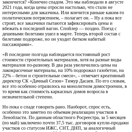
закончится? «Конечно спадом. Это мы наблюдали в августе
2021 года, когда цены отросли настолько, что стали не
интересными для заказчика. Или кончится раньше каким-то
политическим потрясением, – полагает он. – Ну а пока все
строят, все заказчики пытаются зафиксировать цены и
вбежать в последний вагон. Спойлер — поздно. Поезд с
дешевыми билетами ушел в марте. Теперь второй состав с
билетами подороже, но он уходит битком набитый
пассажирами».
«В последние полгода наблюдается постоянный рост
стоимости строительных материалов, хотя на разные виды
материалов по-разному. В два раза увеличились цены на
лакокрасочные материалы, на 10% подорожал газобетон, на
22% – бетон и строительные смеси», – отмечает креативный
директор СК «Дачный Сезон» Тимур Дасаев. По его словам,
все это особенно отразилось на монолитном домостроении, в
то время как стоимость каркасных домов возросла в
незначительной степени.
Но пока о спаде говорить рано. Наоборот, спрос есть,
особенно это заметно по объемам реализации участков в
Ленобласти. По данным областного Росреестра, за 5 месяцев
(по май) заключено почти 37,5 тыс. договоров купли-продажи
участков со статусом ИЖС, СНТ, ДНП, за аналогичный