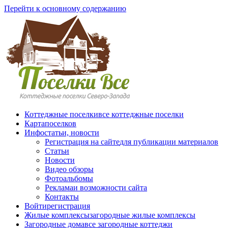
Перейти к основному содержанию
Коттеджные поселки
все коттеджные поселки
Карта
поселков
Инфо
статьи, новости
Регистрация на сайте
для публикации материалов
Статьи
Новости
Видео обзоры
Фотоальбомы
Реклама
и возможности сайта
Контакты
Войти
регистрация
Жилые комплексы
загородные жилые комплексы
Загородные дома
все загородные коттеджи