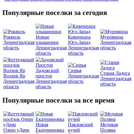
Популярные поселки за сегодня
Роквиль
Новые
Кивеннапа
Муромицы
Ленинградская
ольшаники
Юго-Запад
Ленинградская
область
Ленинградская
Ленинградская
область
область
область
Ладожский
Сюрья
Старая Ладога
Волхов Яр
простор
Ленинградская
Ленинградская
Ленинградская
Ленинградская
область
область
область
область
Популярные поселки за все время
Новая
Павловский
Медовая
Озеро уДачи
Екатериновка
ручей
Поляна