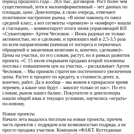
период прошлого года – 28,6 тыс. договоров. Рост более чем
существенный, хотя и малоинформативный – нет данных по
площади, цене. Девелоперы, в свою очередь, отмечают
позитивное настроение рынка. «В июне наконец-то ожил
средний класс, а вот сегменты «премиум» и «комфорт» вошли
в стагнацию, – комментирует итоги июня управляющий КП
«Сувантоярви» Артем Чесноков. – Июнь радовал не только
активностью, но и сделками, и превзошел май в 2,5-3,5 раза
по всем направлениям (начиная от интереса и первичных
обращений и заканчивая визитами и, конечно, сделками)».
Цены на участки, по его словам, растут, но в рамках развития
проекта. «С 15 июля открываем продажи второй половины
поселка с повышением цен на участки, – рассказывает Артем
Чесноков. – Мы приняли стратегию постепенного увеличения
цены. Растет и процент по кредиту, и стоимость денег, и,
конечно, работ. Да и вообще – мы живем в прекрасное время
перемен, а какие они будут – зависит только от нас». По его
словам, рынок нашел баланс. Покупатели и девелолперы
нашли общий язык в текущих условиях, научились «играть»
по-новому.
Новые проекты
Начало лета выдалось богатым на новые проекты, причем
часть проектов с подрядом или возможностью подряда, а не
просто продажа участков. Компания «ФАКТ. Коттеджные