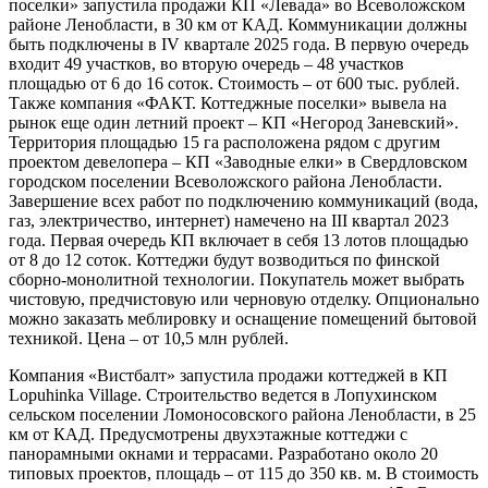
поселки» запустила продажи КП «Левада» во Всеволожском
районе Ленобласти, в 30 км от КАД. Коммуникации должны
быть подключены в IV квартале 2025 года. В первую очередь
входит 49 участков, во вторую очередь – 48 участков
площадью от 6 до 16 соток. Стоимость – от 600 тыс. рублей.
Также компания «ФАКТ. Коттеджные поселки» вывела на
рынок еще один летний проект – КП «Негород Заневский».
Территория площадью 15 га расположена рядом с другим
проектом девелопера – КП «Заводные елки» в Свердловском
городском поселении Всеволожского района Ленобласти.
Завершение всех работ по подключению коммуникаций (вода,
газ, электричество, интернет) намечено на III квартал 2023
года. Первая очередь КП включает в себя 13 лотов площадью
от 8 до 12 соток. Коттеджи будут возводиться по финской
сборно-монолитной технологии. Покупатель может выбрать
чистовую, предчистовую или черновую отделку. Опционально
можно заказать меблировку и оснащение помещений бытовой
техникой. Цена – от 10,5 млн рублей.
Компания «Вистбалт» запустила продажи коттеджей в КП
Lopuhinka Village. Строительство ведется в Лопухинском
сельском поселении Ломоносовского района Ленобласти, в 25
км от КАД. Предусмотрены двухэтажные коттеджи с
панорамными окнами и террасами. Разработано около 20
типовых проектов, площадь – от 115 до 350 кв. м. В стоимость