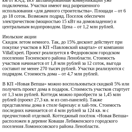
км от КАД. Все запланированные коммуникации уже
подключены. Участки имеют вид разрешенного
использования «для дачного строительства». Площади – от 6
до 18 соток. Возможен подряд. Поселок обеспечен
электричеством (мощностью 15 кВт на домовладение) и
центральным водопроводом. Цена – от 1,2 млн рублей.
Июльские акции
Скидок летом немного. Так, до 15% дисконт действует при
покупке участков в КП «Павловский квартал» от компании
VillaExpert. Проект реализуется в Федоровском городском
поселении Тосненского района Ленобласти. Стоимость
участков начинается от 1,8 млн рублей за 12 соток, выгода
составит не менее 270 тысяч рублей. Участки реализуются с
подрядом. Стоимость дома – от 4,7 млн рублей.
В КП «Новая Вепша» можно воспользоваться скидкой 5% или
получить проект дома в подарок. Стоимость участков стартует
от 1,3 млн рублей. Коттедж можно приобрести за 1,45 млн
рублей (проект 27,3 кв. м из сип-панелей). Также
представлены дома в стиле барнхаус и хай-тек. Стоимость
последних начинается от 4 млн рублей за 124 кв. м с
предчистовой отделкой. Коттеджный посёлок «Новая Вепша»
расположен в деревне Коваши Лебяженского городского
поселения Ломоносовского района Ленобласти.