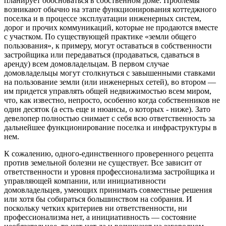
планирует обосноваться в собственном доме. Проблемы
возникают обычно на этапе функционирования коттеджного
поселка и в процессе эксплуатации инженерных систем,
дорог и прочих коммуникаций, которые не продаются вместе
с участком. По существующей практике «земли общего
пользования», к примеру, могут оставаться в собственности
застройщика или передаваться (продаваться, сдаваться в
аренду) всем домовладельцам. В первом случае
домовладельцы могут столкнуться с завышенными ставками
на пользование земли (или инженерных сетей), во втором —
им придется управлять общей недвижимостью всем миром,
что, как известно, непросто, особенно когда собственников не
один десяток (а есть еще и нюансы, о которых - ниже). Зато
девелопер полностью снимает с себя всю ответственность за
дальнейшее функционирование поселка и инфраструктуры в
нем.
К сожалению, одного-единственного проверенного рецепта
против земельной болезни не существует. Все зависит от
ответственности и уровня профессионализма застройщика и
управляющей компании, или инициативности
домовладельцев, умеющих принимать совместные решения
или хотя бы собираться большинством на собрания. И
поскольку четких критериев ни ответственности, ни
профессионализма нет, а инициативность — состояние