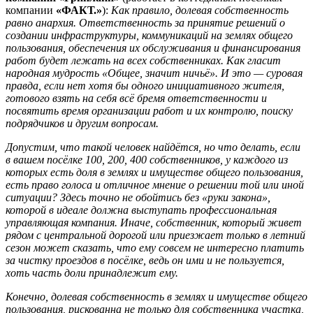
компании
«ФАКТ.»
):
Как правило, долевая собственность
равно анархия. Ответственность за принятие решений о
создании инфраструктуры, коммуникаций на землях общего
пользования, обеспечения их обслуживания и финансирования
работ будет лежать на всех собственниках. Как гласит
народная мудрость «Общее, значит ничьё». И это — суровая
правда, если нет хотя бы одного инициативного жителя,
готового взять на себя всё бремя ответственности и
посвятить время организации работ и их контролю, поиску
подрядчиков и другим вопросам.
Допустим, что такой человек найдётся, но что делать, если
в вашем посёлке 100, 200, 400 собственников, у каждого из
которых есть доля в землях и имуществе общего пользования,
есть право голоса и отличное мнение о решении той или иной
ситуации? Здесь точно не обойтись без «руки закона»,
которой в идеале должна выступать профессиональная
управляющая компания. Иначе, собственник, который живет
рядом с центральной дорогой или приезжает только в летний
сезон может сказать, что ему совсем не интересно платить
за чистку проездов в посёлке, ведь он ими и не пользуется,
хоть часть доли принадлежит ему.
Конечно, долевая собственность в землях и имуществе общего
пользования, рискованна не только для собственника участка,