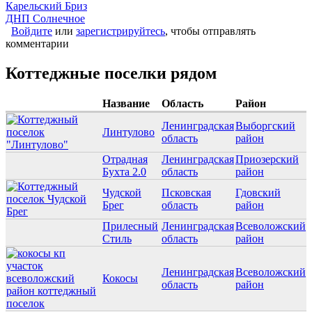
Карельский Бриз
ДНП Солнечное
Войдите
или
зарегистрируйтесь
, чтобы отправлять
комментарии
Коттеджные поселки рядом
Название
Область
Район
Ленинградская
Выборгский
Линтулово
область
район
Отрадная
Ленинградская
Приозерский
Бухта 2.0
область
район
Чудской
Псковская
Гдовский
Брег
область
район
Прилесный
Ленинградская
Всеволожский
Стиль
область
район
Ленинградская
Всеволожский
Кокосы
область
район