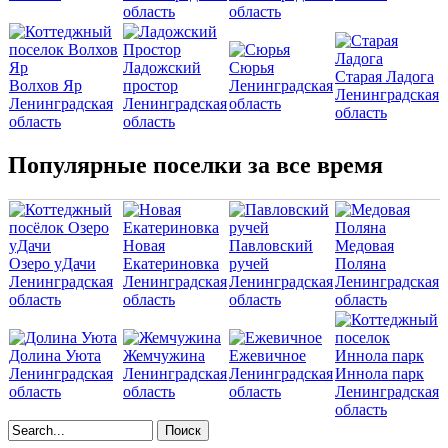
область
область
Ладожский
Сюрья
Старая Ладога
Волхов Яр
простор
Ленинградская
Ленинградская
Ленинградская
Ленинградская
область
область
область
область
Популярные поселки за все время
Новая
Павловский
Медовая
Озеро уДачи
Екатериновка
ручей
Поляна
Ленинградская
Ленинградская
Ленинградская
Ленинградская
область
область
область
область
Долина Уюта
Жемчужина
Ежевичное
Ленинградская
Ленинградская
Ленинградская
Иннола парк
область
область
область
Ленинградская
область