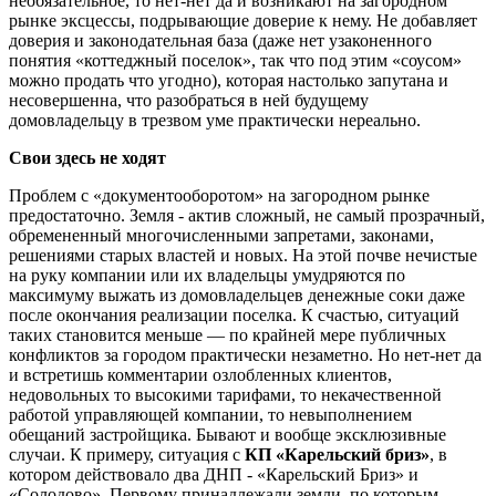
необязательное, то нет-нет да и возникают на загородном
рынке эксцессы, подрывающие доверие к нему. Не добавляет
доверия и законодательная база (даже нет узаконенного
понятия «коттеджный поселок», так что под этим «соусом»
можно продать что угодно), которая настолько запутана и
несовершенна, что разобраться в ней будущему
домовладельцу в трезвом уме практически нереально.
Свои здесь не ходят
Проблем с «документооборотом» на загородном рынке
предостаточно. Земля - актив сложный, не самый прозрачный,
обремененный многочисленными запретами, законами,
решениями старых властей и новых. На этой почве нечистые
на руку компании или их владельцы умудряются по
максимуму выжать из домовладельцев денежные соки даже
после окончания реализации поселка. К счастью, ситуаций
таких становится меньше — по крайней мере публичных
конфликтов за городом практически незаметно. Но нет-нет да
и встретишь комментарии озлобленных клиентов,
недовольных то высокими тарифами, то некачественной
работой управляющей компании, то невыполнением
обещаний застройщика. Бывают и вообще эксклюзивные
случаи. К примеру, ситуация с
КП «Карельский бриз»
, в
котором действовало два ДНП - «Карельский Бриз» и
«Солодово». Первому принадлежали земли, по которым