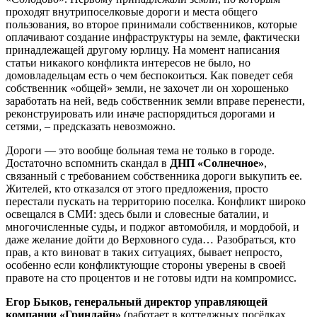
проходят внутрипоселковые дороги и места общего
пользования, во второе принимали собственников, которые
оплачивают создание инфраструктуры на земле, фактически
принадлежащей другому юрлицу. На момент написания
статьи никакого конфликта интересов не было, но
домовладельцам есть о чем беспокоиться. Как поведет себя
собственник «общей» земли, не захочет ли он хорошенько
заработать на ней, ведь собственник земли вправе перенести,
реконструировать или иначе распорядиться дорогами и
сетями, – предсказать невозможно.
Дороги — это вообще больная тема не только в городе.
Достаточно вспомнить скандал в
ДНП «Солнечное»
,
связанный с требованием собственника дороги выкупить ее.
Жителей, кто отказался от этого предложения, просто
перестали пускать на территорию поселка. Конфликт широко
освещался в СМИ: здесь были и словесные баталии, и
многочисленные суды, и поджог автомобиля, и мордобой, и
даже желание дойти до Верховного суда… Разобраться, кто
прав, а кто виноват в таких ситуациях, бывает непросто,
особенно если конфликтующие стороны уверены в своей
правоте на сто процентов и не готовы идти на компромисс.
Егор Быков, генеральный директор управляющей
компании «Гринлайн»
(работает в коттеджных посёлках