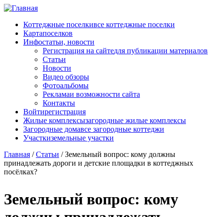
Перейти к основному содержанию
Коттеджные поселки
все коттеджные поселки
Карта
поселков
Инфо
статьи, новости
Регистрация на сайте
для публикации материалов
Статьи
Новости
Видео обзоры
Фотоальбомы
Реклама
и возможности сайта
Контакты
Войти
регистрация
Жилые комплексы
загородные жилые комплексы
Загородные дома
все загородные коттеджи
Участки
земельные участки
Главная
/
Статьи
/
Земельный вопрос: кому должны
принадлежать дороги и детские площадки в коттеджных
посёлках?
Земельный вопрос: кому