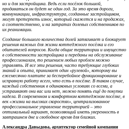
но и для застройщика. Ведь если посёлок большой,
продаваться он будет не один год. За это время дороги,
коммуникации, инфраструктура, созданные застройщиком,
могут претерпеть износ, который скажется и на продажах,
а соответственно, и на затратах долевых собственников по
их реанимации.
Создание большого количества долей затягивает и блокирует
решения важных для жизни коттеджного посёлка и его
обитателей вопросов. Когда общие территории и имущество
в собственности застройщика и переданы на обслуживание
профессионалам, то решением любых проблем можно
управлять. И все эти решения, часто требующие глубоких
знаний и опыта, принимает один «рулевой», которому вы
ежемесячно платите за бесперебойное функционирование и
исправную работу всего, что есть в посёлке. В таком случае,
каждый собственник в одинаковых условиях со всеми, а
устраивают они вас или нет, можно понять ещё до покупки
надела. В современном и комфортном коттеджном посёлке, в
век «жизни на высоких скоростях», централизованное
профессиональное управление территорией – это
оптимальный вариант, позволяющий иметь уверенность в
завтрашнем дне и свободное время для близких.
Александра Давыдова, архитектор семейной компании