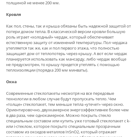
толщиной не менее 200 мм.
Кровля
Как пол, стены, так и крыша обязаны быть надежной защитой от
потери домом тепла. В классической версии кровли большую
роль играет «холодный» чердак, который обеспечивает
естественную защиту от изменений температуры. Пол чердака
утепляется так же, как и пол первого этажа, что полностью
защищает дом от теплопотерь через крышу. А вот если чердак
планируется использовать как мансарду, либо чердак вообще
не предусмотрен, то крышу придется утеплять с помощью
теплоизоляции (порядка 200 мм минваты).
Окна
Современные стеклопакеты несмотря на все передовые
технологии в любом случае будут пропускать тепло. Чем
«толще» стеклопакет, тем меньше тепла «утечет» через окно.
Ориентировочно, двухкамерное энергоэффективнее более чем
в два раза, чем однокамерное. Можно покрыть стекло
специальным составом или купить уже готовый стеклопакет с k-
или i-стеклом, которое покрыто специальным прозрачным
составом из оксидов металлов InSnO2, который отражает