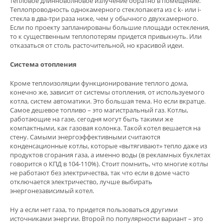
тепловое длинноволновое излучение обратно в помещение.
Теплопроводность однокамерного стеклопакета из с k- или i-
стекла в два-три раза ниже, чем у обычного двухкамерного.
Если по проекту запланированы большие площади остекления,
то к существенным теплопотерям придется привыкнуть. Или
отказаться от столь расточительной, но красивой идеи.
Система отопления
Кроме теплоизоляции функционирование теплого дома,
конечно же, зависит от системы отопления, от используемого
котла, систем автоматики. Это большая тема. Но если вкратце.
Самое дешевое топливо – это магистральный газ. Котлы,
работающие на газе, сегодня могут быть такими же
компактными, как газовая колонка. Такой котел вешается на
стену. Самыми энергоэффективными считаются
конденсационные котлы, которые «вытягивают» тепло даже из
продуктов сгорания газа, а именно воды (в рекламных буклетах
говорится о КПД в 104-110%). Стоит помнить, что многие котлы
не работают без электричества, так что если в доме часто
отключается электричество, лучше выбирать
энергонезависимый котел.
Ну а если нет газа, то придется пользоваться другими
источниками энергии. Второй по популярности вариант – это