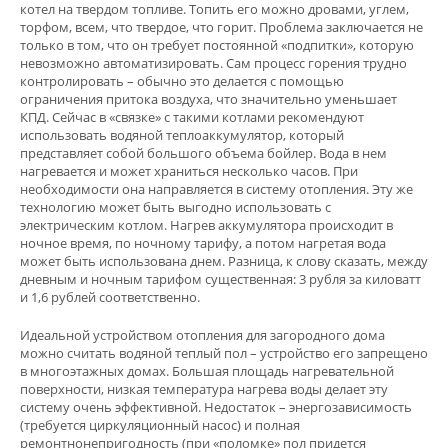
котел на твердом топливе. Топить его можно дровами, углем,
торфом, всем, что твердое, что горит. Проблема заключается не
только в том, что он требует постоянной «подпитки», которую
невозможно автоматизировать. Сам процесс горения трудно
контролировать – обычно это делается с помощью
ограничения притока воздуха, что значительно уменьшает
КПД. Сейчас в «связке» с такими котлами рекомендуют
использовать водяной теплоаккумулятор, который
представляет собой большого объема бойлер. Вода в нем
нагревается и может храниться несколько часов. При
необходимости она направляется в систему отопления. Эту же
технологию может быть выгодно использовать с
электрическим котлом. Нагрев аккумулятора происходит в
ночное время, по ночному тарифу, а потом нагретая вода
может быть использована днем. Разница, к слову сказать, между
дневным и ночным тарифом существенная: 3 рубля за киловатт
и 1,6 рублей соответственно.
Идеальной устройством отопления для загородного дома
можно считать водяной теплый пол – устройство его запрещено
в многоэтажных домах. Большая площадь нагревательной
поверхности, низкая температура нагрева воды делает эту
систему очень эффективной. Недостаток – энергозависимость
(требуется циркуляционный насос) и полная
ремонтнонепригодность (при «поломке» пол придется