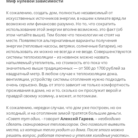
Миф нулевой зависимости
К сожалению, создать дом, полностью независимый от
искусственных источников энергии, в нашем климате вряд ли
возможно или финансово разумно. Но то, что сократить
использование этой энергии вполне возможно, это факт (об
этом читайте выше). Тем более что технологии не стоят на
месте. Появляются альтернативные варианты получения
энергии (тепловые насосы, ветряки, солнечные батареи), но
использовать их можно не всегда и не везде. Совершенствуются
системы теплоизоляции – из новинок можно назвать
напыляемый утеплитель, но стоимость его пока что
значительно выше традиционных — от 500 до 1700 рублей за
квадратный метр. В любом случае к теплоизоляции дома,
вентиляции, устройству системы отопления нужно подходить
очень серьезно. Ведь от этого зависит не только комфортность
проживания в доме, но и то, сколько он прослужит верой и
правдой своему хозяину, а может, и потомкам.
К сожалению, нередки случаи, что дом уже построен, но он
холодный, и на отопление зимой тратятся большие деньги.
«Совет тут один,
- говорит
Алексей Гареев
, –
необходимо
сделать сканирование тепловизором. Оно позволит выявить
места, из которых тепло уходит из дома. После этого можно
решать вопрос, работая точечно и утепляя холодные участки».