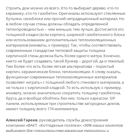
Строить дом можно из всего. Кто-то выбирает дерево, кто-то
керамику, кто-то газобетон. Оригиналы используют стеклянные
бутылки, сеноблоки или прочий нетрадиционный материал. Но
в любом случае стены должны обладать определенной
теплопроводностью – чем меньше, тем лучше. Достигается это
толщиной кладки (если кирпич), шириной газобетонного блока
или использованием дополнительных теплоизоляционных
материалов (минваты, к примеру). Так, чтобы соответствовать
современным стандартам тепловой защиты толщина
кирпичной стены должна быть более одного метра. Конечно,
никто не будет создавать такой бункер – дорогой, да и тяжелый.
Тем более что есть более легкая альтернатива – пористый
кирпич, керамические блоки, теплоизоляции. К слову сказать,
функционал современных теплоизоляционных материалов
позволяет «играть» с толщиной любого стенового материала, а
не только с кирпичной кладкой. То есть используя, к примеру,
минвату, можно значительно сократить толщину газобетона,
бруса, да и вообще обойтись без них, только каркасом. SIP
панели, используемые при строительстве загородных домов,
имеют толщину всего 174 миллиметра.
Алексей Гареев
, руководитель службы домостроения
компании «ФАКТ. «Коттеджные посёлки»:
«90% наших клиентов
выбирают для строительства каркасные технологии и