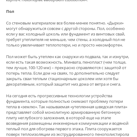
Пол
Со стеновым материалом все более-менее понятно. «Дырки»
могут обнаружиться совсем с другой стороны. Пол, особенно
если у вас холодный цоколь или фундамент из винтовых свай,
требует утеплителя не меньше, чем стены, а холодный пол не
только увеличивает теплопотери, но и просто некомфортен.
Пол может быть утеплен как снаружи из подвала, так и изнутри,
если есть такая возможность. Минвата, пенопласт (чем толще,
тем лучше, 100-120 мм) – прекрасно справляются с защитой от
потерь тепла. Если дом на сваях, то дополнительно следует
закрыть сваи теплым стационарным цоколем или хотя бы
декоративным, который защитит низ дома от ветра и снега.
На сегодня есть прогрессивные технологии устройства
фундамента, которые полностью снимают проблему потери
тепла в «землю». Так называемая «утепленная шведская плита»
представляет собой монолитную армированную бетонную
плиту неглубокого заложения, в которой еще на этапе
возведения размещены инженерные коммуникации и водяной
теплый пол для обогрева первого этажа. Плита сооружается
поверх теплоизоляции из экструдированного пенополистирола