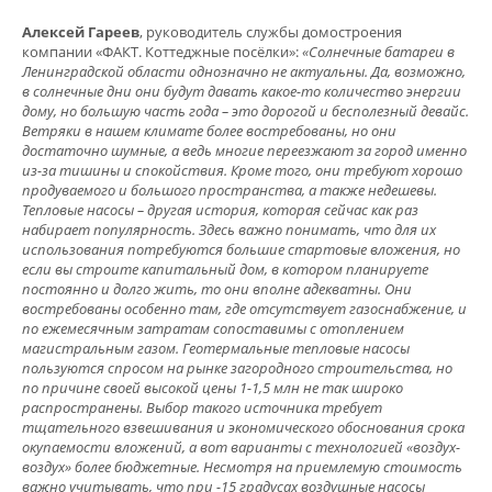
Алексей Гареев
, руководитель службы домостроения
компании «ФАКТ. Коттеджные посёлки»:
«Солнечные батареи в
Ленинградской области однозначно не актуальны. Да, возможно,
в солнечные дни они будут давать какое-то количество энергии
дому, но большую часть года – это дорогой и бесполезный девайс.
Ветряки в нашем климате более востребованы, но они
достаточно шумные, а ведь многие переезжают за город именно
из-за тишины и спокойствия. Кроме того, они требуют хорошо
продуваемого и большого пространства, а также недешевы.
Тепловые насосы – другая история, которая сейчас как раз
набирает популярность. Здесь важно понимать, что для их
использования потребуются большие стартовые вложения, но
если вы строите капитальный дом, в котором планируете
постоянно и долго жить, то они вполне адекватны. Они
востребованы особенно там, где отсутствует газоснабжение, и
по ежемесячным затратам сопоставимы с отоплением
магистральным газом. Геотермальные тепловые насосы
пользуются спросом на рынке загородного строительства, но
по причине своей высокой цены 1-1,5 млн не так широко
распространены. Выбор такого источника требует
тщательного взвешивания и экономического обоснования срока
окупаемости вложений, а вот варианты с технологией «воздух-
воздух» более бюджетные. Несмотря на приемлемую стоимость
важно учитывать, что при -15 градусах воздушные насосы