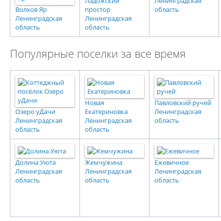
Ладожский
Ленинградская
Волхов Яр
простор
область
Ленинградская
Ленинградская
область
область
Популярные поселки за все время
Новая
Павловский ручей
Озеро уДачи
Екатериновка
Ленинградская
Ленинградская
Ленинградская
область
область
область
Долина Уюта
Жемчужина
Ежевичное
Ленинградская
Ленинградская
Ленинградская
область
область
область