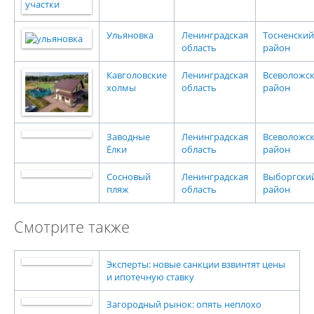
Ульяновка
Ленинградская
Тосненский
область
район
Кавголовские
Ленинградская
Всеволожс
холмы
область
район
Заводные
Ленинградская
Всеволожс
Ёлки
область
район
Сосновый
Ленинградская
Выборгски
пляж
область
район
Смотрите также
Эксперты: новые санкции взвинтят цены
и ипотечную ставку
Загородный рынок: опять неплохо