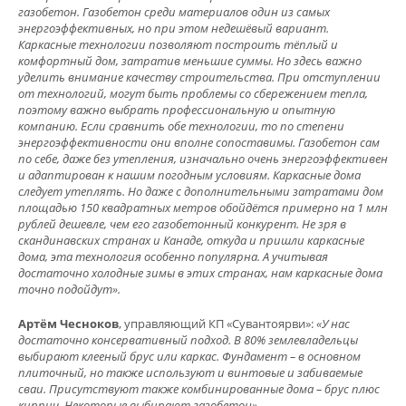
газобетон. Газобетон среди материалов один из самых
энергоэффективных, но при этом недешёвый вариант.
Каркасные технологии позволяют построить тёплый и
комфортный дом, затратив меньшие суммы. Но здесь важно
уделить внимание качеству строительства. При отступлении
от технологий, могут быть проблемы со сбережением тепла,
поэтому важно выбрать профессиональную и опытную
компанию. Если сравнить обе технологии, то по степени
энергоэффективности они вполне сопоставимы. Газобетон сам
по себе, даже без утепления, изначально очень энергоэффективен
и адаптирован к нашим погодным условиям. Каркасные дома
следует утеплять. Но даже с дополнительными затратами дом
площадью 150 квадратных метров обойдётся примерно на 1 млн
рублей дешевле, чем его газобетонный конкурент. Не зря в
скандинавских странах и Канаде, откуда и пришли каркасные
дома, эта технология особенно популярна. А учитывая
достаточно холодные зимы в этих странах, нам каркасные дома
точно подойдут».
Артём Чесноков
, управляющий КП «Сувантоярви»:
«У нас
достаточно консервативный подход. В 80% землевладельцы
выбирают клееный брус или каркас. Фундамент – в основном
плиточный, но также используют и винтовые и забиваемые
сваи. Присутствуют также комбинированные дома – брус плюс
кирпич. Некоторые выбирают газобетон».