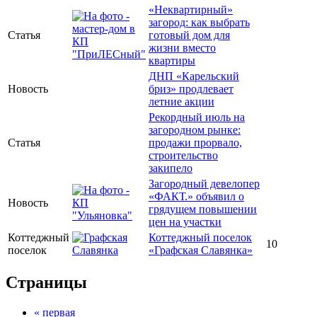
«Неквартирный»
загород: как выбрать
Статья
готовый дом для
жизни вместо
квартиры
ДНП «Карельский
Новость
бриз» продлевает
летние акции
Рекордный июль на
загородном рынке:
Статья
продажи прорвало,
строительство
закипело
Загородный девелопер
«ФАКТ.» объявил о
Новость
грядущем повышении
цен на участки
Коттеджный
Коттеджный поселок
10
поселок
«Графская Славянка»
Страницы
« первая