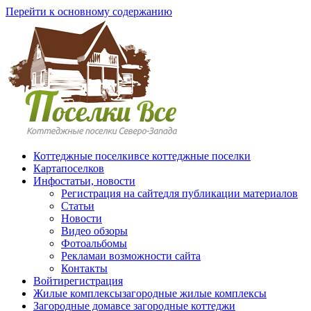
Перейти к основному содержанию
Коттеджные поселки
все коттеджные поселки
Карта
поселков
Инфо
статьи, новости
Регистрация на сайте
для публикации материалов
Статьи
Новости
Видео обзоры
Фотоальбомы
Реклама
и возможности сайта
Контакты
Войти
регистрация
Жилые комплексы
загородные жилые комплексы
Загородные дома
все загородные коттеджи