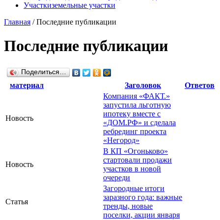
Участки
земельные участки
Главная
/
Последние публикации
Последние публикации
Поделиться…
материал
Заголовок
Ответов
Компания «ФАКТ.»
запустила льготную
ипотеку вместе с
Новость
«ДОМ.РФ» и сделала
ребрединг проекта
«Негород»
В КП «Огоньково»
стартовали продажи
Новость
участков в новой
очереди
Загородные итоги
заразного года: важные
Статья
тренды, новые
поселки, акции января