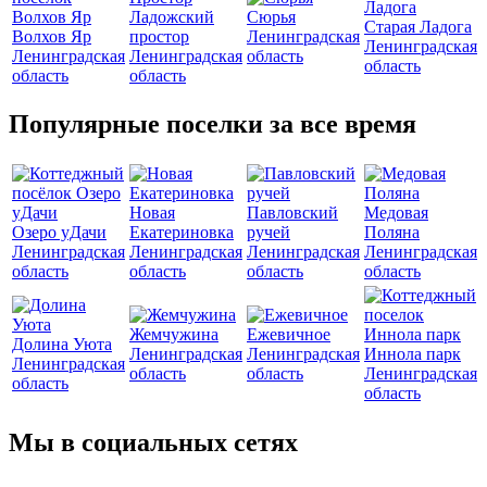
Ладожский
Сюрья
Старая Ладога
Волхов Яр
простор
Ленинградская
Ленинградская
Ленинградская
Ленинградская
область
область
область
область
Популярные поселки за все время
Новая
Павловский
Медовая
Озеро уДачи
Екатериновка
ручей
Поляна
Ленинградская
Ленинградская
Ленинградская
Ленинградская
область
область
область
область
Жемчужина
Ежевичное
Долина Уюта
Ленинградская
Ленинградская
Иннола парк
Ленинградская
область
область
Ленинградская
область
область
Мы в социальных сетях