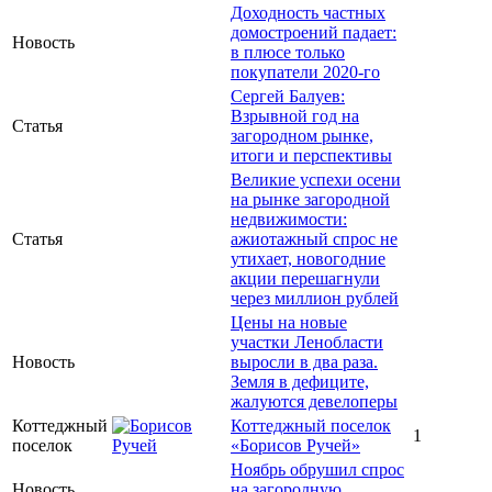
Доходность частных
домостроений падает:
Новость
в плюсе только
покупатели 2020-го
Сергей Балуев:
Взрывной год на
Статья
загородном рынке,
итоги и перспективы
Великие успехи осени
на рынке загородной
недвижимости:
Статья
ажиотажный спрос не
утихает, новогодние
акции перешагнули
через миллион рублей
Цены на новые
участки Ленобласти
Новость
выросли в два раза.
Земля в дефиците,
жалуются девелоперы
Коттеджный
Коттеджный поселок
1
поселок
«Борисов Ручей»
Ноябрь обрушил спрос
Новость
на загородную