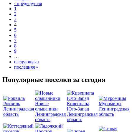
‹ предыдущая
1
2
3
4
5
6
7
8
9
…
следующая ›
последняя »
Популярные поселки за сегодня
Роквиль
Новые
Кивеннапа
Муромицы
Ленинградская
ольшаники
Юго-Запад
Ленинградская
область
Ленинградская
Ленинградская
область
область
область