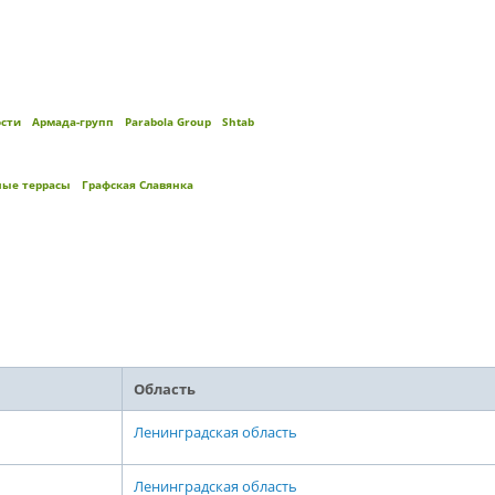
ости
Армада-групп
Parabola Group
Shtab
ные террасы
Графская Славянка
Область
Ленинградская область
Ленинградская область