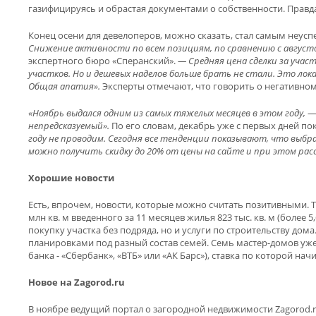
газифицируясь и обрастая документами о собственности. Правд
Конец осени для девелоперов, можно сказать, стал самым неус
Снижение активности по всем позициям, по сравнению с августо
экспертного бюро «Сперанский».
— Средняя цена сделки за участ
участков. Но и дешевых наделов больше брать не стали. Это ло
Общая апатия».
Эксперты отмечают, что говорить о негативном т
«Ноябрь выдался одним из самых тяжелых месяцев в этом году,
— 
непредсказуемый».
По его словам, декабрь уже с первых дней п
году не проводим. Сегодня все тенденции показывают, что выбр
можно получить скидку до 20% от цены на сайте и при этом расс
Хорошие новости
Есть, впрочем, новости, которые можно считать позитивными. 
млн кв. м введенного за 11 месяцев жилья 823 тыс. кв. м (боле
покупку участка без подряда, но и услуги по строительству д
планировками под разный состав семей. Семь мастер-домов уже
банка - «Сбербанк», «ВТБ» или «АК Барс»), ставка по которой нач
Новое на Zagorod.ru
В ноябре ведущий портал о загородной недвижимости Zagorod.