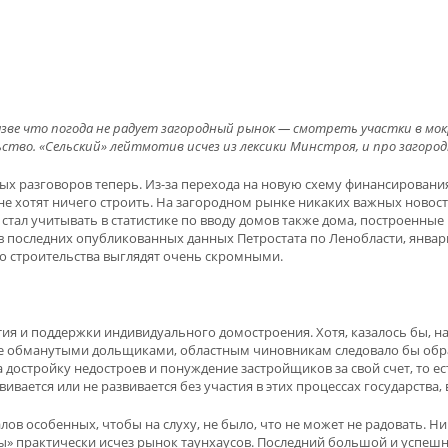
азве что погода не радует загородный рынок — смотреть участки в мок
о. «Сельский» лейтмотив исчез из лексики Минстроя, и про загородн
стых разговоров теперь. Из-за перехода на новую схему финансирова
не хотят ничего строить. На загородном рынке никаких важных новост
) стал учитывать в статистике по вводу домов также дома, построенны
ко в последних опубликованных данных Петростата по Ленобласти, янва
ого строительства выглядят очень скромными.
тия и поддержки индивидуального домостроения. Хотя, казалось бы, 
ебе обманутыми дольщиками, областным чиновникам следовало бы обра
а достройку недостроев и понуждение застройщиков за свой счет, то 
ается или не развивается без участия в этих процессах государства, 
лов особенных, чтобы на слуху, не было, что не может не радовать. Ни
пы» практически исчез рынок таунхаусов. Последний большой и успеш