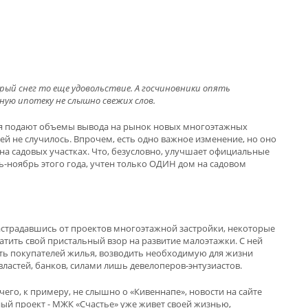
рый снег то еще удовольствие. А госчиновники опять
ую ипотеку не слышно свежих слов.
ния подают объемы вывода на рынок новых многоэтажных
ей не случилось. Впрочем, есть одно важное изменение, но оно
е на садовых участках. Что, безусловно, улучшает официальные
рь-ноябрь этого года, учтен только ОДИН дом на садовом
настрадавшись от проектов многоэтажной застройки, некоторые
тить свой пристальный взор на развитие малоэтажки. С ней
есть покупателей жилья, возводить необходимую для жизни
властей, банков, силами лишь девелоперов-энтузиастов.
чего, к примеру, не слышно о «Кивеннапе», новости на сайте
ный проект - МЖК «Счастье» уже живет своей жизнью,