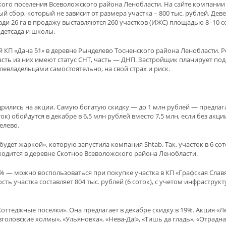
кого поселения Всеволожского района Ленобласти. На сайте компании
й сбор, который не зависит от размера участка – 800 тыс. рублей. Дев
ади 26 га в продажу выставляются 260 участков (ИЖС) площадью 8–10 с
детсада и школы.
КП «Дача 51» в деревне Рынделево Тосненского района Ленобласти. Ре
Часть из них имеют статус СНТ, часть — ДНП. Застройщик планирует по
владельцами самостоятельно, на свой страх и риск.
дрились на акции. Самую богатую скидку — до 1 млн рублей — предлага
к) обойдутся в декабре в 6,5 млн рублей вместо 7,5 млн, если без ак
елево.
удет жаркой», которую запустила компания Shtab. Так, участок в 6 со
аходится в деревне Скотное Всеволожского района Ленобласти.
 — можно воспользоваться при покупке участка в КП «Графская Славя
ь участка составляет 804 тыс. рублей (6 соток), с учетом инфрастру
теджные поселки». Она предлагает в декабре скидку в 19%. Акция «Лег
головские холмы», «Ульяновка», «Нева-Да!», «Тишь да гладь», «Отрадн