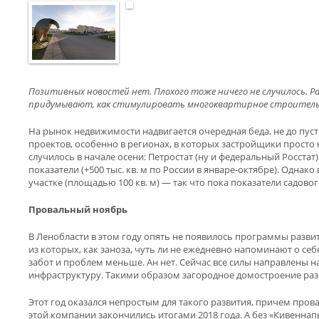
Позитивных новостей нет. Плохого тоже ничего не случилось. Р
придумывают, как стимулировать многоквартирное строительств
На рынок недвижимости надвигается очередная беда, не до пу
проектов, особенно в регионах, в которых застройщики просто 
случилось в начале осени: Петростат (ну и федеральный Росстат
показатели (+500 тыс. кв. м по России в январе-октябре). Одна
участке (площадью 100 кв. м) — так что пока показатели садов
Провальный ноябрь
В Ленобласти в этом году опять не появилось программы разви
из которых, как заноза, чуть ли не ежедневно напоминают о с
забот и проблем меньше. Ан нет. Сейчас все силы направлены н
инфраструктуру. Такими образом загородное домостроение развив
Этот год оказался непростым для такого развития, причем прова
этой компании закончились итогами 2018 года. А без «Кивенна