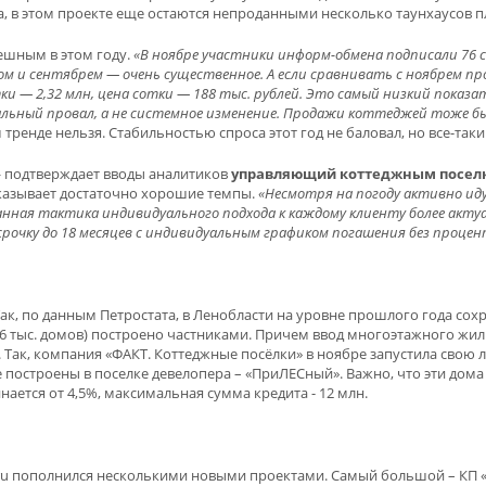
а, в этом проекте еще остаются непроданными несколько таунхаусов п
пешным в этом году.
«В ноябре участники информ-обмена подписали 76 сде
м и сентябрем — очень существенное. А если сравнивать с ноябрем пр
ки — 2,32 млн, цена сотки — 188 тыс. рублей. Это самый низкий показа
кальный провал, а не системное изменение. Продажи коттеджей тоже бы
ренде нельзя. Стабильностью спроса этот год не баловал, но все-таки
подтверждает вводы аналитиков
управляющий коттеджным поселко
оказывает достаточно хорошие темпы.
«Несмотря на погоду активно ид
анная тактика индивидуального подхода к каждому клиенту более актуа
рочку до 18 месяцев с индивидуальным графиком погашения без процент
Так, по данным Петростата, в Ленобласти на уровне прошлого года со
е 5,6 тыс. домов) построено частниками. Причем ввод многоэтажного жи
ома. Так, компания «ФАКТ. Коттеджные посёлки» в ноябре запустила с
 построены в поселке девелопера – «ПриЛЕСный». Важно, что эти дома
инается от 4,5%, максимальная сумма кредита - 12 млн.
ru пополнился несколькими новыми проектами. Самый большой – КП «