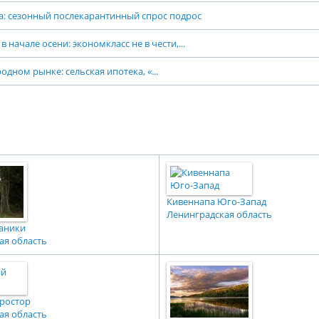
: сезонный послекарантинный спрос подрос
 начале осени: экономкласс не в чести,...
одном рынке: сельская ипотека, «...
Кивеннапа Юго-Запад
Ленинградская область
аники
ая область
ростор
ая область