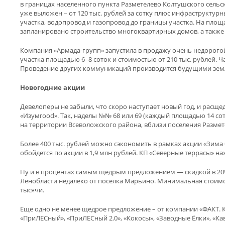
в границах населенного пункта Разметелево Колтушского сельс
уже выложен – от 120 тыс. рублей за сотку плюс инфраструктурны
участка, водопровод и газопровод до границы участка. На площ
запланировано строительство многоквартирных домов, а также 
Компания «Армада-групп» запустила в продажу очень недорогой 
участка площадью 6–8 соток и стоимостью от 210 тыс. рублей. 
Проведение других коммуникаций производится будущими земле
Новогодние акции
Девелоперы не забыли, что скоро наступает новый год, и расще
«Изумrood». Так, наделы №№ 68 или 69 (каждый площадью 14 сото
на территории Всеволожского района, вблизи поселения Размет
Более 400 тыс. рублей можно сэкономить в рамках акции «Зима б
обойдется по акции в 1,9 млн рублей. КП «Северные террасы» н
Ну и в процентах самым щедрым предложением — скидкой в 20%
Ленобласти недалеко от поселка Марьино. Минимальная стоимост
тысячи.
Еще одно не менее щедрое предложение – от компании «ФАКТ. Кот
«ПриЛЕСный», «ПриЛЕСный 2.0», «Кокосы», «Заводные Ёлки», «Кав