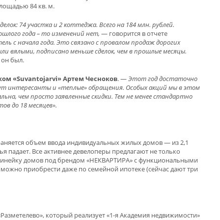
лощадью 84 кв. м.
лок: 74 участка и 2 коттеджа. Всего на 184 млн. рублей.
ошлого года – то изменений нет,
— говорится в отчете
тель с начала года. Это связано с провалом продаж дорогих
ли вялыми, подписано меньше сделок, чем в прошлые месяцы.
 он был.
м «Suvantojarvi» Артем Чесноков
. —
Этот год достаточно
ут интересанты и «теплые» обращения. Особых акций мы в этом
льна, чем просто заявленные скидки. Тем не менее стандартно
ов до 18 месяцев».
храняется объем ввода индивидуальных жилых домов — из 2,1
лья падает. Все активнее девелоперы предлагают не только
вою линейку домов под брендом «НЕКВАРТИРА» с функциональными
 можно приобрести даже по семейной ипотеке (сейчас дают три
Разметелево», который реализует «1-я Академия недвижимости»