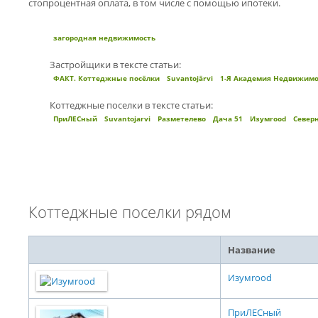
стопроцентная оплата, в том числе с помощью ипотеки.
загородная недвижимость
Застройщики в тексте статьи:
ФАКТ. Коттеджные посёлки
Suvantojärvi
1-Я Академия Недвижим
Коттеджные поселки в тексте статьи:
ПриЛЕСный
Suvantojarvi
Разметелево
Дача 51
Изумrood
Север
Коттеджные поселки рядом
Название
Изумrood
ПриЛЕСный