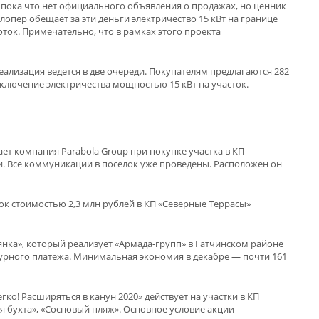
 пока что нет официального объявления о продажах, но ценник
елопер обещает за эти деньги электричество 15 кВт на границе
оток. Примечательно, что в рамках этого проекта
ализация ведется в две очереди. Покупателям предлагаются 282
дключение электричества мощностью 15 кВт на участок.
ет компания Parabola Group при покупке участка в КП
ции. Все коммуникации в поселок уже проведены. Расположен он
ток стоимостью 2,3 млн рублей в КП «Северные Террасы»
нка», который реализует «Армада-групп» в Гатчинском районе
ктурного платежа. Минимальная экономия в декабре — почти 161
ко! Расширяться в канун 2020» действует на участки в КП
ая бухта», «Сосновый пляж». Основное условие акции —